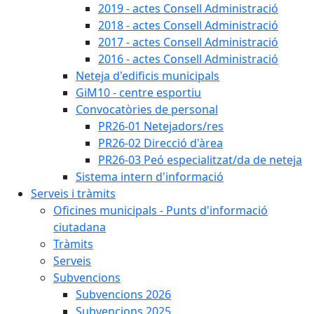
2019 - actes Consell Administració
2018 - actes Consell Administració
2017 - actes Consell Administració
2016 - actes Consell Administració
Neteja d'edificis municipals
GiM10 - centre esportiu
Convocatòries de personal
PR26-01 Netejadors/res
PR26-02 Direcció d'àrea
PR26-03 Peó especialitzat/da de neteja
Sistema intern d'informació
Serveis i tràmits
Oficines municipals - Punts d'informació
ciutadana
Tràmits
Serveis
Subvencions
Subvencions 2026
Subvencions 2025