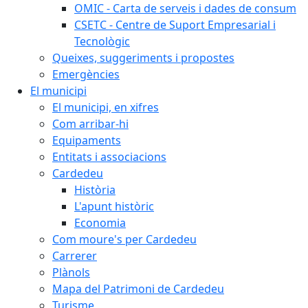
OMIC - Carta de serveis i dades de consum
CSETC - Centre de Suport Empresarial i
Tecnològic
Queixes, suggeriments i propostes
Emergències
El municipi
El municipi, en xifres
Com arribar-hi
Equipaments
Entitats i associacions
Cardedeu
Història
L'apunt històric
Economia
Com moure's per Cardedeu
Carrerer
Plànols
Mapa del Patrimoni de Cardedeu
Turisme