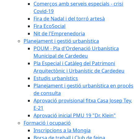
Comerços amb serveis especials - crisi
Covid-19
Fira de Nadal i del torró artesà
Fira EcoSocial
Nit de l'Emprenedoria
Planejament i gestió urbanística
POUM - Pla d'Ordenació Urbanística
Municipal de Cardedeu
Pla Especial i Catàleg del Patrimoni
Arquitectònic i Urbanístic de Cardedeu
Estudis urbanístics
Planejament i gestió urbanística en procés
de consulta
Aprovació provisional fitxa Casa Josep Tey,
E-21
Aprovació inicial PMU 19 "Dr. Klein"
Formació i ocupació
Inscripcions a la Mongia
Borsa de treball i Club de feina