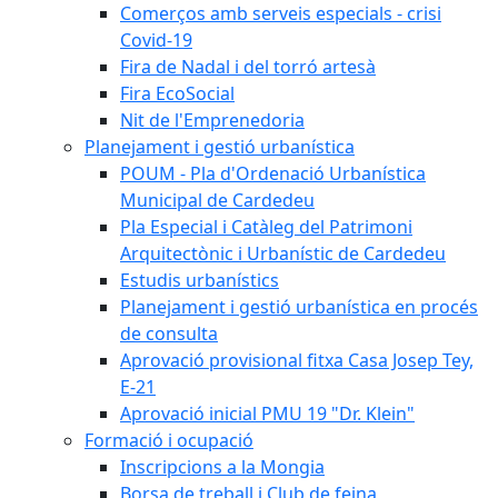
Comerços amb serveis especials - crisi
Covid-19
Fira de Nadal i del torró artesà
Fira EcoSocial
Nit de l'Emprenedoria
Planejament i gestió urbanística
POUM - Pla d'Ordenació Urbanística
Municipal de Cardedeu
Pla Especial i Catàleg del Patrimoni
Arquitectònic i Urbanístic de Cardedeu
Estudis urbanístics
Planejament i gestió urbanística en procés
de consulta
Aprovació provisional fitxa Casa Josep Tey,
E-21
Aprovació inicial PMU 19 "Dr. Klein"
Formació i ocupació
Inscripcions a la Mongia
Borsa de treball i Club de feina