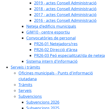
2019 - actes Consell Administració
2018 - actes Consell Administració
2017 - actes Consell Administració
2016 - actes Consell Administració
Neteja d'edificis municipals
GiM10 - centre esportiu
Convocatòries de personal
PR26-01 Netejadors/res
PR26-02 Direcció d'àrea
PR26-03 Peó especialitzat/da de neteja
Sistema intern d'informació
Serveis i tràmits
Oficines municipals - Punts d'informació
ciutadana
Tràmits
Serveis
Subvencions
Subvencions 2026
Subvencions 2025