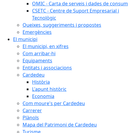
OMIC - Carta de serveis i dades de consum
CSETC - Centre de Suport Empresarial i
Tecnològic
Queixes, suggeriments i propostes
Emergències
El municipi
El municipi, en xifres
Com arribar-hi
Equipaments
Entitats i associacions
Cardedeu
Història
L'apunt històric
Economia
Com moure's per Cardedeu
Carrerer
Plànols
Mapa del Patrimoni de Cardedeu
Turisme