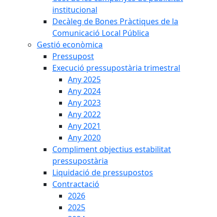
institucional
Decàleg de Bones Pràctiques de la
Comunicació Local Pública
Gestió econòmica
Pressupost
Execució pressupostària trimestral
Any 2025
Any 2024
Any 2023
Any 2022
Any 2021
Any 2020
Compliment objectius estabilitat
pressupostària
Liquidació de pressupostos
Contractació
2026
2025