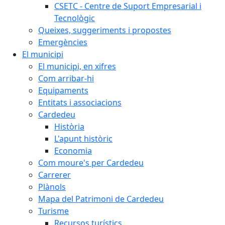
CSETC - Centre de Suport Empresarial i
Tecnològic
Queixes, suggeriments i propostes
Emergències
El municipi
El municipi, en xifres
Com arribar-hi
Equipaments
Entitats i associacions
Cardedeu
Història
L'apunt històric
Economia
Com moure's per Cardedeu
Carrerer
Plànols
Mapa del Patrimoni de Cardedeu
Turisme
Recursos turístics