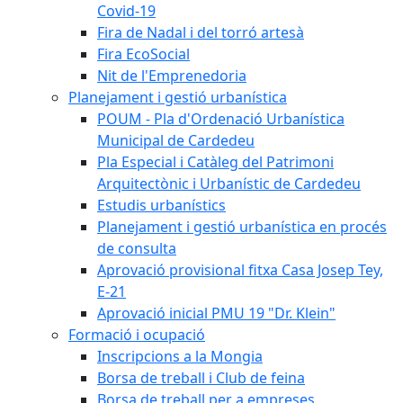
Covid-19
Fira de Nadal i del torró artesà
Fira EcoSocial
Nit de l'Emprenedoria
Planejament i gestió urbanística
POUM - Pla d'Ordenació Urbanística
Municipal de Cardedeu
Pla Especial i Catàleg del Patrimoni
Arquitectònic i Urbanístic de Cardedeu
Estudis urbanístics
Planejament i gestió urbanística en procés
de consulta
Aprovació provisional fitxa Casa Josep Tey,
E-21
Aprovació inicial PMU 19 "Dr. Klein"
Formació i ocupació
Inscripcions a la Mongia
Borsa de treball i Club de feina
Borsa de treball per a empreses