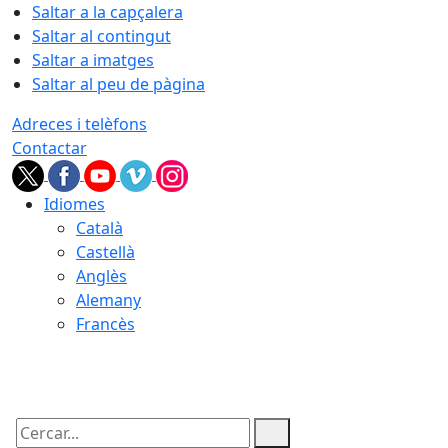
Saltar a la capçalera
Saltar al contingut
Saltar a imatges
Saltar al peu de pàgina
Adreces i telèfons
Contactar
Idiomes
Català
Castellà
Anglès
Alemany
Francès
09.08.2026 | 02:19