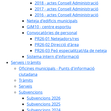
2018 - actes Consell Administració
2017 - actes Consell Administració
2016 - actes Consell Administració
Neteja d'edificis municipals
GiM10 - centre esportiu
Convocatòries de personal
PR26-01 Netejadors/res
PR26-02 Direcció d'àrea
PR26-03 Peó especialitzat/da de neteja
Sistema intern d'informació
Serveis i tràmits
Oficines municipals - Punts d'informació
ciutadana
Tràmits
Serveis
Subvencions
Subvencions 2026
Subvencions 2025
Subvencions 2024