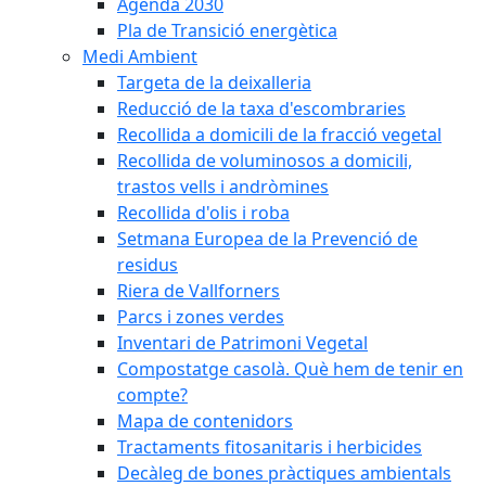
Agenda 2030
Pla de Transició energètica
Medi Ambient
Targeta de la deixalleria
Reducció de la taxa d'escombraries
Recollida a domicili de la fracció vegetal
Recollida de voluminosos a domicili,
trastos vells i andròmines
Recollida d'olis i roba
Setmana Europea de la Prevenció de
residus
Riera de Vallforners
Parcs i zones verdes
Inventari de Patrimoni Vegetal
Compostatge casolà. Què hem de tenir en
compte?
Mapa de contenidors
Tractaments fitosanitaris i herbicides
Decàleg de bones pràctiques ambientals