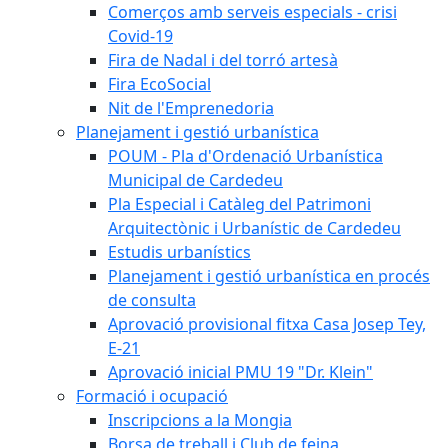
Comerços amb serveis especials - crisi
Covid-19
Fira de Nadal i del torró artesà
Fira EcoSocial
Nit de l'Emprenedoria
Planejament i gestió urbanística
POUM - Pla d'Ordenació Urbanística
Municipal de Cardedeu
Pla Especial i Catàleg del Patrimoni
Arquitectònic i Urbanístic de Cardedeu
Estudis urbanístics
Planejament i gestió urbanística en procés
de consulta
Aprovació provisional fitxa Casa Josep Tey,
E-21
Aprovació inicial PMU 19 "Dr. Klein"
Formació i ocupació
Inscripcions a la Mongia
Borsa de treball i Club de feina