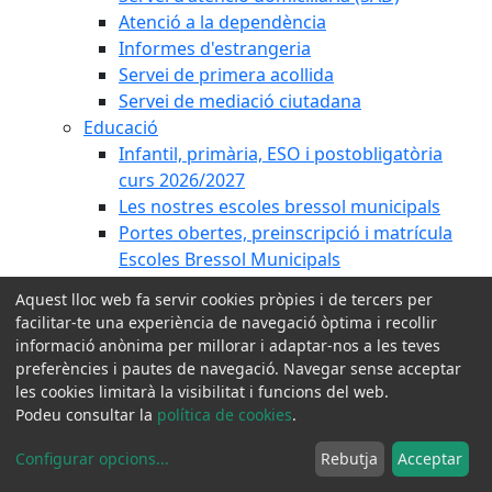
Atenció a la dependència
Informes d'estrangeria
Servei de primera acollida
Servei de mediació ciutadana
Educació
Infantil, primària, ESO i postobligatòria
curs 2026/2027
Les nostres escoles bressol municipals
Portes obertes, preinscripció i matrícula
Escoles Bressol Municipals
Tarifació social
Aquest lloc web fa servir cookies pròpies i de tercers per
Calculadora tarifes escoles bressol
facilitar-te una experiència de navegació òptima i recollir
Formació de Persones Adultes
informació anònima per millorar i adaptar-nos a les teves
Programa Cardedeu Coeduca
preferències i pautes de navegació. Navegar sense acceptar
Pla Educatiu d'Entorn
les cookies limitarà la visibilitat i funcions del web.
Podeu consultar la
política de cookies
.
Consell d'Infants
Gent Gran
Configurar opcions
...
Rebutja
Acceptar
Pla d'envelliment actiu Km0 Cardedeu