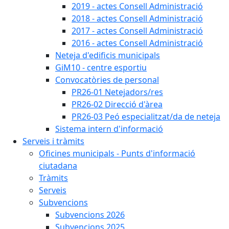
2019 - actes Consell Administració
2018 - actes Consell Administració
2017 - actes Consell Administració
2016 - actes Consell Administració
Neteja d'edificis municipals
GiM10 - centre esportiu
Convocatòries de personal
PR26-01 Netejadors/res
PR26-02 Direcció d'àrea
PR26-03 Peó especialitzat/da de neteja
Sistema intern d'informació
Serveis i tràmits
Oficines municipals - Punts d'informació
ciutadana
Tràmits
Serveis
Subvencions
Subvencions 2026
Subvencions 2025