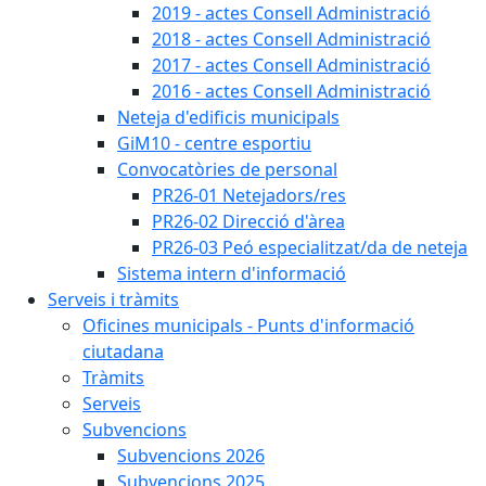
2019 - actes Consell Administració
2018 - actes Consell Administració
2017 - actes Consell Administració
2016 - actes Consell Administració
Neteja d'edificis municipals
GiM10 - centre esportiu
Convocatòries de personal
PR26-01 Netejadors/res
PR26-02 Direcció d'àrea
PR26-03 Peó especialitzat/da de neteja
Sistema intern d'informació
Serveis i tràmits
Oficines municipals - Punts d'informació
ciutadana
Tràmits
Serveis
Subvencions
Subvencions 2026
Subvencions 2025