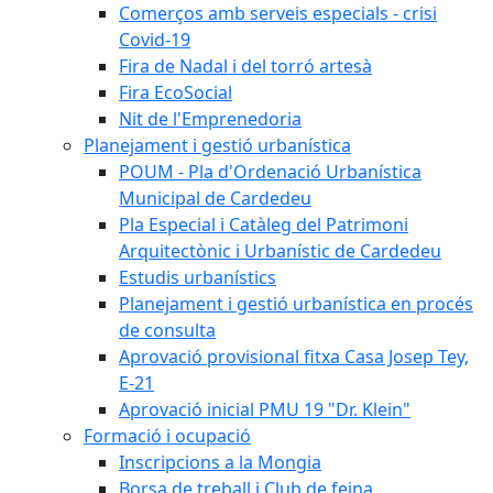
Comerços amb serveis especials - crisi
Covid-19
Fira de Nadal i del torró artesà
Fira EcoSocial
Nit de l'Emprenedoria
Planejament i gestió urbanística
POUM - Pla d'Ordenació Urbanística
Municipal de Cardedeu
Pla Especial i Catàleg del Patrimoni
Arquitectònic i Urbanístic de Cardedeu
Estudis urbanístics
Planejament i gestió urbanística en procés
de consulta
Aprovació provisional fitxa Casa Josep Tey,
E-21
Aprovació inicial PMU 19 "Dr. Klein"
Formació i ocupació
Inscripcions a la Mongia
Borsa de treball i Club de feina