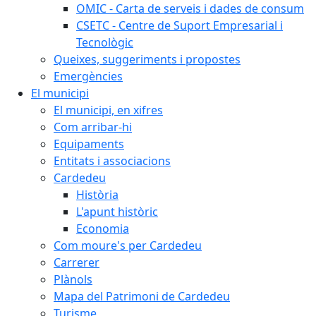
OMIC - Carta de serveis i dades de consum
CSETC - Centre de Suport Empresarial i
Tecnològic
Queixes, suggeriments i propostes
Emergències
El municipi
El municipi, en xifres
Com arribar-hi
Equipaments
Entitats i associacions
Cardedeu
Història
L'apunt històric
Economia
Com moure's per Cardedeu
Carrerer
Plànols
Mapa del Patrimoni de Cardedeu
Turisme