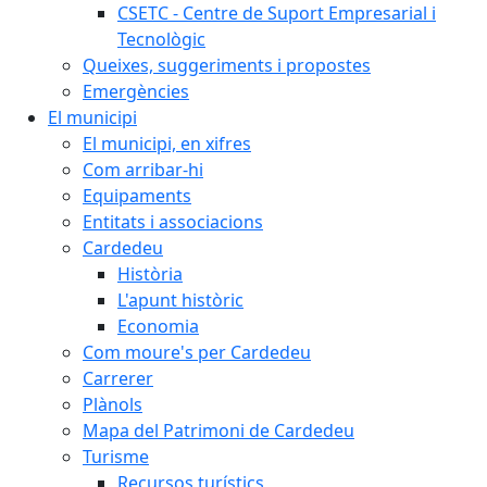
CSETC - Centre de Suport Empresarial i
Tecnològic
Queixes, suggeriments i propostes
Emergències
El municipi
El municipi, en xifres
Com arribar-hi
Equipaments
Entitats i associacions
Cardedeu
Història
L'apunt històric
Economia
Com moure's per Cardedeu
Carrerer
Plànols
Mapa del Patrimoni de Cardedeu
Turisme
Recursos turístics