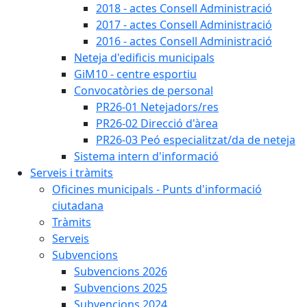
2018 - actes Consell Administració
2017 - actes Consell Administració
2016 - actes Consell Administració
Neteja d'edificis municipals
GiM10 - centre esportiu
Convocatòries de personal
PR26-01 Netejadors/res
PR26-02 Direcció d'àrea
PR26-03 Peó especialitzat/da de neteja
Sistema intern d'informació
Serveis i tràmits
Oficines municipals - Punts d'informació
ciutadana
Tràmits
Serveis
Subvencions
Subvencions 2026
Subvencions 2025
Subvencions 2024