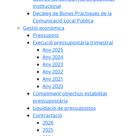
institucional
Decàleg de Bones Pràctiques de la
Comunicació Local Pública
Gestió econòmica
Pressupost
Execució pressupostària trimestral
Any 2025
Any 2024
Any 2023
Any 2022
Any 2021
Any 2020
Compliment objectius estabilitat
pressupostària
Liquidació de pressupostos
Contractació
2026
2025