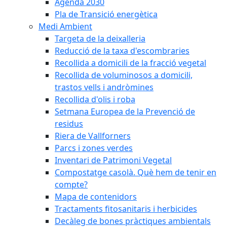
Agenda 2030
Pla de Transició energètica
Medi Ambient
Targeta de la deixalleria
Reducció de la taxa d'escombraries
Recollida a domicili de la fracció vegetal
Recollida de voluminosos a domicili,
trastos vells i andròmines
Recollida d'olis i roba
Setmana Europea de la Prevenció de
residus
Riera de Vallforners
Parcs i zones verdes
Inventari de Patrimoni Vegetal
Compostatge casolà. Què hem de tenir en
compte?
Mapa de contenidors
Tractaments fitosanitaris i herbicides
Decàleg de bones pràctiques ambientals