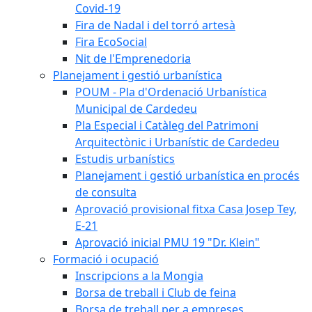
Covid-19
Fira de Nadal i del torró artesà
Fira EcoSocial
Nit de l'Emprenedoria
Planejament i gestió urbanística
POUM - Pla d'Ordenació Urbanística
Municipal de Cardedeu
Pla Especial i Catàleg del Patrimoni
Arquitectònic i Urbanístic de Cardedeu
Estudis urbanístics
Planejament i gestió urbanística en procés
de consulta
Aprovació provisional fitxa Casa Josep Tey,
E-21
Aprovació inicial PMU 19 "Dr. Klein"
Formació i ocupació
Inscripcions a la Mongia
Borsa de treball i Club de feina
Borsa de treball per a empreses