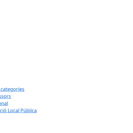
s categories
ssors
onal
ió Local Pública