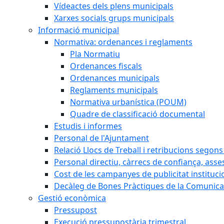
Vídeactes dels plens municipals
Xarxes socials grups municipals
Informació municipal
Normativa: ordenances i reglaments
Pla Normatiu
Ordenances fiscals
Ordenances municipals
Reglaments municipals
Normativa urbanística (POUM)
Quadre de classificació documental
Estudis i informes
Personal de l'Ajuntament
Relació Llocs de Treball i retribucions segon
Personal directiu, càrrecs de confiança, asse
Cost de les campanyes de publicitat instituci
Decàleg de Bones Pràctiques de la Comunicac
Gestió econòmica
Pressupost
Execució pressupostària trimestral