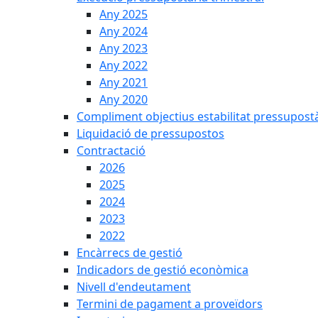
Any 2025
Any 2024
Any 2023
Any 2022
Any 2021
Any 2020
Compliment objectius estabilitat pressupost
Liquidació de pressupostos
Contractació
2026
2025
2024
2023
2022
Encàrrecs de gestió
Indicadors de gestió econòmica
Nivell d'endeutament
Termini de pagament a proveïdors