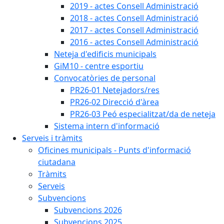
2019 - actes Consell Administració
2018 - actes Consell Administració
2017 - actes Consell Administració
2016 - actes Consell Administració
Neteja d'edificis municipals
GiM10 - centre esportiu
Convocatòries de personal
PR26-01 Netejadors/res
PR26-02 Direcció d'àrea
PR26-03 Peó especialitzat/da de neteja
Sistema intern d'informació
Serveis i tràmits
Oficines municipals - Punts d'informació
ciutadana
Tràmits
Serveis
Subvencions
Subvencions 2026
Subvencions 2025