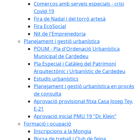
Comerços amb serveis especials - crisi
Covid-19
Fira de Nadal i del torró artesà
Fira EcoSocial
Nit de l'Emprenedoria
Planejament i gestió urbanística
POUM - Pla d'Ordenació Urbanística
Municipal de Cardedeu
Pla Especial i Catàleg del Patrimoni
Arquitectònic i Urbanístic de Cardedeu
Estudis urbanístics
Planejament i gestió urbanística en procés
de consulta
Aprovació provisional fitxa Casa Josep Tey,
E-21
Aprovació inicial PMU 19 "Dr. Klein"
Formació i ocupació
Inscripcions a la Mongia
Borsa de treball i Club de feina