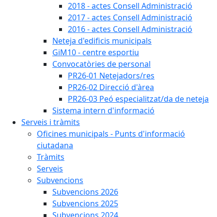
2018 - actes Consell Administració
2017 - actes Consell Administració
2016 - actes Consell Administració
Neteja d'edificis municipals
GiM10 - centre esportiu
Convocatòries de personal
PR26-01 Netejadors/res
PR26-02 Direcció d'àrea
PR26-03 Peó especialitzat/da de neteja
Sistema intern d'informació
Serveis i tràmits
Oficines municipals - Punts d'informació
ciutadana
Tràmits
Serveis
Subvencions
Subvencions 2026
Subvencions 2025
Subvencions 2024