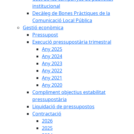
institucional
Decàleg de Bones Pràctiques de la
Comunicació Local Pública
Gestió econòmica
Pressupost
Execució pressupostària trimestral
Any 2025
Any 2024
Any 2023
Any 2022
Any 2021
Any 2020
Compliment objectius estabilitat
pressupostària
Liquidació de pressupostos
Contractació
2026
2025