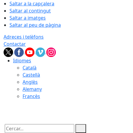
Saltar a la capçalera
Saltar al contingut
Saltar a imatges
Saltar al peu de pàgina
Adreces i telèfons
Contactar
Idiomes
Català
Castellà
Anglès
Alemany
Francès
06.08.2026 | 14:27