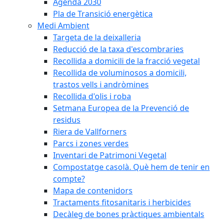
Agenda 2030
Pla de Transició energètica
Medi Ambient
Targeta de la deixalleria
Reducció de la taxa d'escombraries
Recollida a domicili de la fracció vegetal
Recollida de voluminosos a domicili,
trastos vells i andròmines
Recollida d'olis i roba
Setmana Europea de la Prevenció de
residus
Riera de Vallforners
Parcs i zones verdes
Inventari de Patrimoni Vegetal
Compostatge casolà. Què hem de tenir en
compte?
Mapa de contenidors
Tractaments fitosanitaris i herbicides
Decàleg de bones pràctiques ambientals