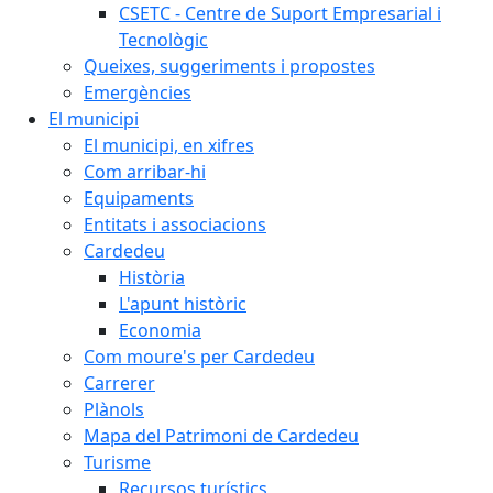
CSETC - Centre de Suport Empresarial i
Tecnològic
Queixes, suggeriments i propostes
Emergències
El municipi
El municipi, en xifres
Com arribar-hi
Equipaments
Entitats i associacions
Cardedeu
Història
L'apunt històric
Economia
Com moure's per Cardedeu
Carrerer
Plànols
Mapa del Patrimoni de Cardedeu
Turisme
Recursos turístics