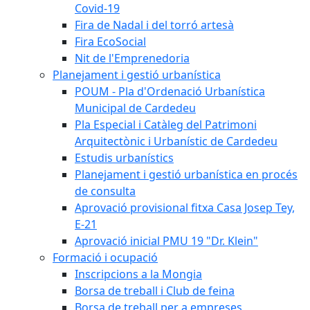
Covid-19
Fira de Nadal i del torró artesà
Fira EcoSocial
Nit de l'Emprenedoria
Planejament i gestió urbanística
POUM - Pla d'Ordenació Urbanística
Municipal de Cardedeu
Pla Especial i Catàleg del Patrimoni
Arquitectònic i Urbanístic de Cardedeu
Estudis urbanístics
Planejament i gestió urbanística en procés
de consulta
Aprovació provisional fitxa Casa Josep Tey,
E-21
Aprovació inicial PMU 19 "Dr. Klein"
Formació i ocupació
Inscripcions a la Mongia
Borsa de treball i Club de feina
Borsa de treball per a empreses