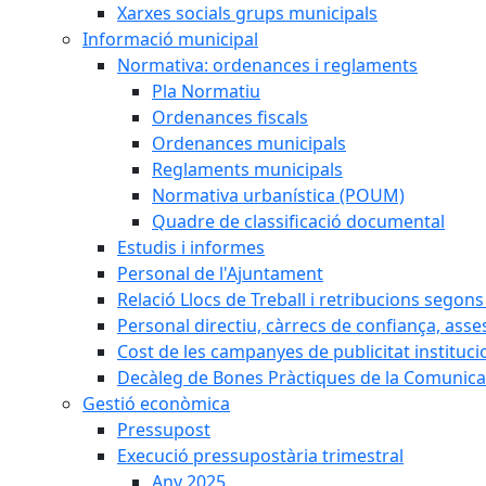
Xarxes socials grups municipals
Informació municipal
Normativa: ordenances i reglaments
Pla Normatiu
Ordenances fiscals
Ordenances municipals
Reglaments municipals
Normativa urbanística (POUM)
Quadre de classificació documental
Estudis i informes
Personal de l'Ajuntament
Relació Llocs de Treball i retribucions segon
Personal directiu, càrrecs de confiança, asse
Cost de les campanyes de publicitat instituci
Decàleg de Bones Pràctiques de la Comunicac
Gestió econòmica
Pressupost
Execució pressupostària trimestral
Any 2025