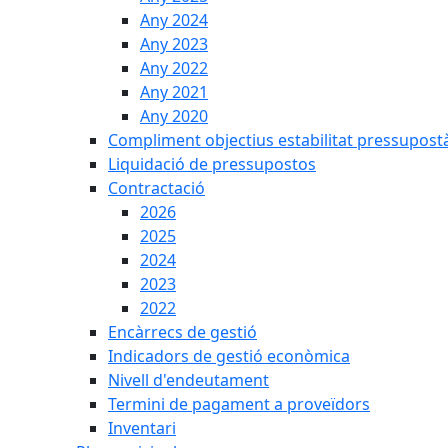
Any 2024
Any 2023
Any 2022
Any 2021
Any 2020
Compliment objectius estabilitat pressupost
Liquidació de pressupostos
Contractació
2026
2025
2024
2023
2022
Encàrrecs de gestió
Indicadors de gestió econòmica
Nivell d'endeutament
Termini de pagament a proveïdors
Inventari