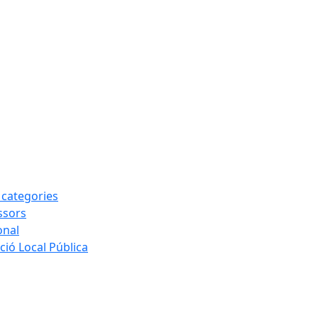
s categories
ssors
onal
ió Local Pública