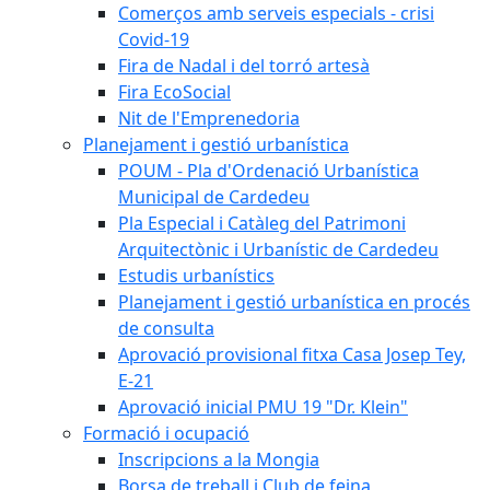
Comerços amb serveis especials - crisi
Covid-19
Fira de Nadal i del torró artesà
Fira EcoSocial
Nit de l'Emprenedoria
Planejament i gestió urbanística
POUM - Pla d'Ordenació Urbanística
Municipal de Cardedeu
Pla Especial i Catàleg del Patrimoni
Arquitectònic i Urbanístic de Cardedeu
Estudis urbanístics
Planejament i gestió urbanística en procés
de consulta
Aprovació provisional fitxa Casa Josep Tey,
E-21
Aprovació inicial PMU 19 "Dr. Klein"
Formació i ocupació
Inscripcions a la Mongia
Borsa de treball i Club de feina