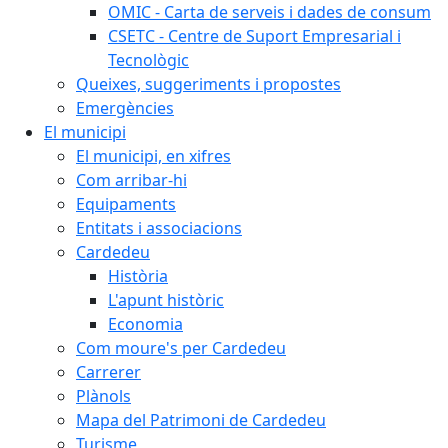
OMIC - Carta de serveis i dades de consum
CSETC - Centre de Suport Empresarial i
Tecnològic
Queixes, suggeriments i propostes
Emergències
El municipi
El municipi, en xifres
Com arribar-hi
Equipaments
Entitats i associacions
Cardedeu
Història
L'apunt històric
Economia
Com moure's per Cardedeu
Carrerer
Plànols
Mapa del Patrimoni de Cardedeu
Turisme