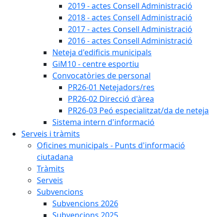
2019 - actes Consell Administració
2018 - actes Consell Administració
2017 - actes Consell Administració
2016 - actes Consell Administració
Neteja d'edificis municipals
GiM10 - centre esportiu
Convocatòries de personal
PR26-01 Netejadors/res
PR26-02 Direcció d'àrea
PR26-03 Peó especialitzat/da de neteja
Sistema intern d'informació
Serveis i tràmits
Oficines municipals - Punts d'informació
ciutadana
Tràmits
Serveis
Subvencions
Subvencions 2026
Subvencions 2025