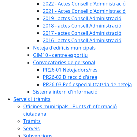
2022 - Actes Consell d'Administració
2021 - Actes Consell d'Administració
2019 - actes Consell Administració
2018 - actes Consell Administració
2017 - actes Consell Administració
2016 - actes Consell Administració
Neteja d'edificis municipals
GiM10 - centre esportiu
Convocatòries de personal
PR26-01 Netejadors/res
PR26-02 Direcció d'àrea
PR26-03 Peó especialitzat/da de neteja
Sistema intern d'informació
Serveis i tràmits
Oficines municipals - Punts d'informació
ciutadana
Tràmits
Serveis
Subvencions