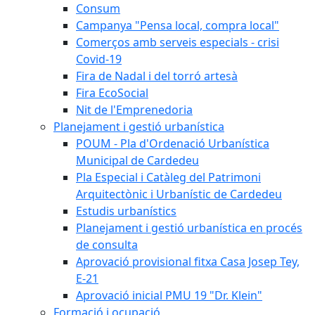
Consum
Campanya "Pensa local, compra local"
Comerços amb serveis especials - crisi
Covid-19
Fira de Nadal i del torró artesà
Fira EcoSocial
Nit de l'Emprenedoria
Planejament i gestió urbanística
POUM - Pla d'Ordenació Urbanística
Municipal de Cardedeu
Pla Especial i Catàleg del Patrimoni
Arquitectònic i Urbanístic de Cardedeu
Estudis urbanístics
Planejament i gestió urbanística en procés
de consulta
Aprovació provisional fitxa Casa Josep Tey,
E-21
Aprovació inicial PMU 19 "Dr. Klein"
Formació i ocupació