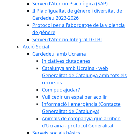
Servei d'Atenció Psicològica (SAP)
II Pla d'igualtat de gènere i diversitat de
Cardedeu 2023-2026
Protocol per a l'abordatge de la violència
de gènere
Servei d'Atenció Integral LGTBI
Acció Social
Cardedeu, amb Ucraïna
Iniciatives ciutadanes
Catalunya amb Ucraïna - web
Generalitat de Catalunya amb tots els
recursos
Com puc ajudar?
Vull cedir un espai per acollir
Informació i emergència (Contacte
Generalitat de Catalunya)
Animals de companyia que arriben
d'Ucraïna - protocol Generalitat
Serveis socials bàsics