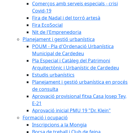
Comerços amb serveis especials - crisi
Covid-19
Fira de Nadal i del torró artesà
Fira EcoSocial
Nit de l'Emprenedoria
Planejament i gestió urbanística
POUM - Pla d'Ordenació Urbanística
Municipal de Cardedeu
Pla Especial i Catàleg del Patrimoni
Arquitectònic i Urbanístic de Cardedeu
Estudis urbanístics
Planejament i gestió urbanística en procés
de consulta
Aprovació provisional fitxa Casa Josep Tey,
E-21
Aprovació inicial PMU 19 "Dr. Klein"
Formació i ocupació
Inscripcions a la Mongia
Borsa de treball i Club de feina