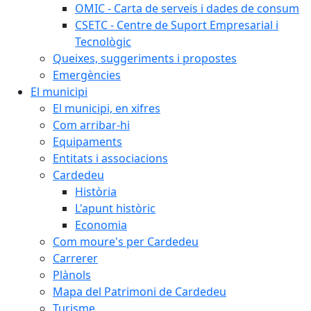
OMIC - Carta de serveis i dades de consum
CSETC - Centre de Suport Empresarial i
Tecnològic
Queixes, suggeriments i propostes
Emergències
El municipi
El municipi, en xifres
Com arribar-hi
Equipaments
Entitats i associacions
Cardedeu
Història
L'apunt històric
Economia
Com moure's per Cardedeu
Carrerer
Plànols
Mapa del Patrimoni de Cardedeu
Turisme