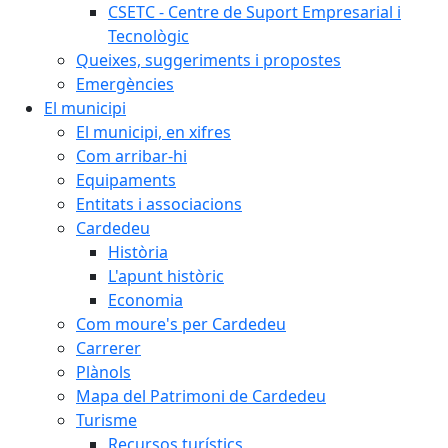
CSETC - Centre de Suport Empresarial i
Tecnològic
Queixes, suggeriments i propostes
Emergències
El municipi
El municipi, en xifres
Com arribar-hi
Equipaments
Entitats i associacions
Cardedeu
Història
L'apunt històric
Economia
Com moure's per Cardedeu
Carrerer
Plànols
Mapa del Patrimoni de Cardedeu
Turisme
Recursos turístics