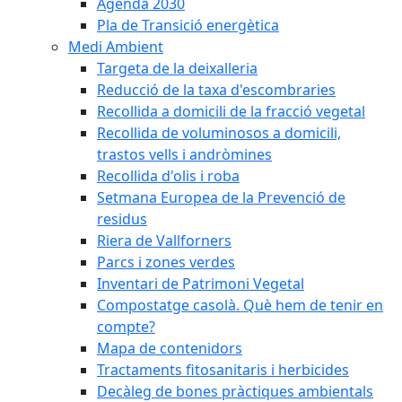
Agenda 2030
Pla de Transició energètica
Medi Ambient
Targeta de la deixalleria
Reducció de la taxa d'escombraries
Recollida a domicili de la fracció vegetal
Recollida de voluminosos a domicili,
trastos vells i andròmines
Recollida d'olis i roba
Setmana Europea de la Prevenció de
residus
Riera de Vallforners
Parcs i zones verdes
Inventari de Patrimoni Vegetal
Compostatge casolà. Què hem de tenir en
compte?
Mapa de contenidors
Tractaments fitosanitaris i herbicides
Decàleg de bones pràctiques ambientals