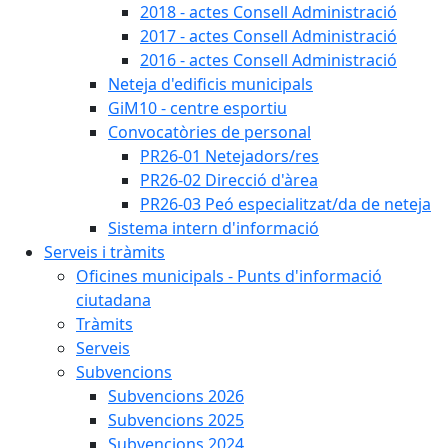
2018 - actes Consell Administració
2017 - actes Consell Administració
2016 - actes Consell Administració
Neteja d'edificis municipals
GiM10 - centre esportiu
Convocatòries de personal
PR26-01 Netejadors/res
PR26-02 Direcció d'àrea
PR26-03 Peó especialitzat/da de neteja
Sistema intern d'informació
Serveis i tràmits
Oficines municipals - Punts d'informació
ciutadana
Tràmits
Serveis
Subvencions
Subvencions 2026
Subvencions 2025
Subvencions 2024