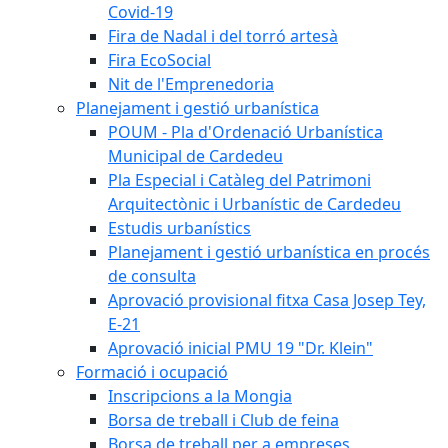
Covid-19
Fira de Nadal i del torró artesà
Fira EcoSocial
Nit de l'Emprenedoria
Planejament i gestió urbanística
POUM - Pla d'Ordenació Urbanística
Municipal de Cardedeu
Pla Especial i Catàleg del Patrimoni
Arquitectònic i Urbanístic de Cardedeu
Estudis urbanístics
Planejament i gestió urbanística en procés
de consulta
Aprovació provisional fitxa Casa Josep Tey,
E-21
Aprovació inicial PMU 19 "Dr. Klein"
Formació i ocupació
Inscripcions a la Mongia
Borsa de treball i Club de feina
Borsa de treball per a empreses