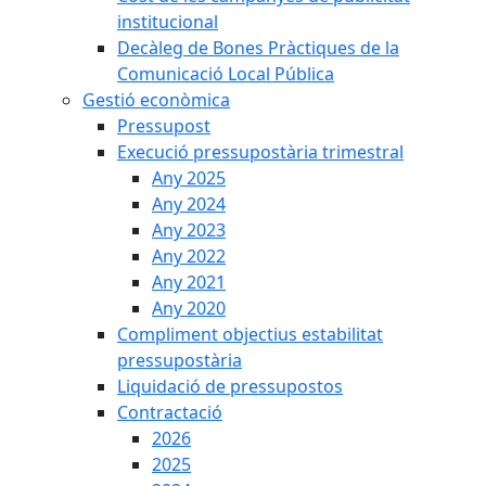
institucional
Decàleg de Bones Pràctiques de la
Comunicació Local Pública
Gestió econòmica
Pressupost
Execució pressupostària trimestral
Any 2025
Any 2024
Any 2023
Any 2022
Any 2021
Any 2020
Compliment objectius estabilitat
pressupostària
Liquidació de pressupostos
Contractació
2026
2025