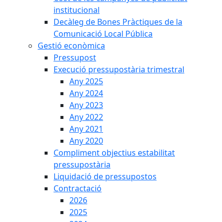
institucional
Decàleg de Bones Pràctiques de la
Comunicació Local Pública
Gestió econòmica
Pressupost
Execució pressupostària trimestral
Any 2025
Any 2024
Any 2023
Any 2022
Any 2021
Any 2020
Compliment objectius estabilitat
pressupostària
Liquidació de pressupostos
Contractació
2026
2025