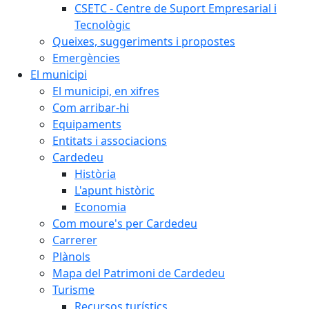
CSETC - Centre de Suport Empresarial i
Tecnològic
Queixes, suggeriments i propostes
Emergències
El municipi
El municipi, en xifres
Com arribar-hi
Equipaments
Entitats i associacions
Cardedeu
Història
L'apunt històric
Economia
Com moure's per Cardedeu
Carrerer
Plànols
Mapa del Patrimoni de Cardedeu
Turisme
Recursos turístics