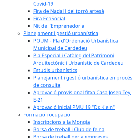
Covid-19
Fira de Nadal i del torró artesà
Fira EcoSocial
Nit de l'Emprenedoria
Planejament i gestió urbanística
POUM - Pla d'Ordenació Urbanística
Municipal de Cardedeu
Pla Especial i Catàleg del Patrimoni
Arquitectònic i Urbanístic de Cardedeu
Estudis urbanístics
Planejament i gestió urbanística en procés
de consulta
Aprovació provisional fitxa Casa Josep Tey,
E-21
Aprovació inicial PMU 19 "Dr. Klein"
Formació i ocupació
Inscripcions a la Mongia
Borsa de treball i Club de feina
Borsa de treball per a empreses