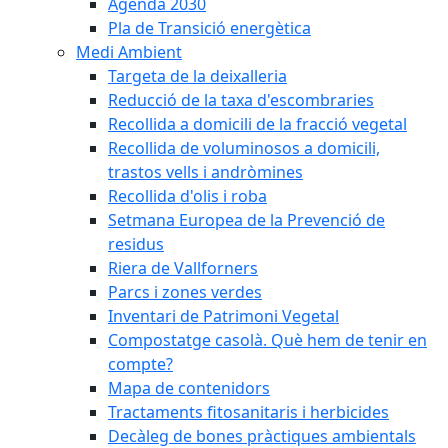
Agenda 2030
Pla de Transició energètica
Medi Ambient
Targeta de la deixalleria
Reducció de la taxa d'escombraries
Recollida a domicili de la fracció vegetal
Recollida de voluminosos a domicili,
trastos vells i andròmines
Recollida d'olis i roba
Setmana Europea de la Prevenció de
residus
Riera de Vallforners
Parcs i zones verdes
Inventari de Patrimoni Vegetal
Compostatge casolà. Què hem de tenir en
compte?
Mapa de contenidors
Tractaments fitosanitaris i herbicides
Decàleg de bones pràctiques ambientals