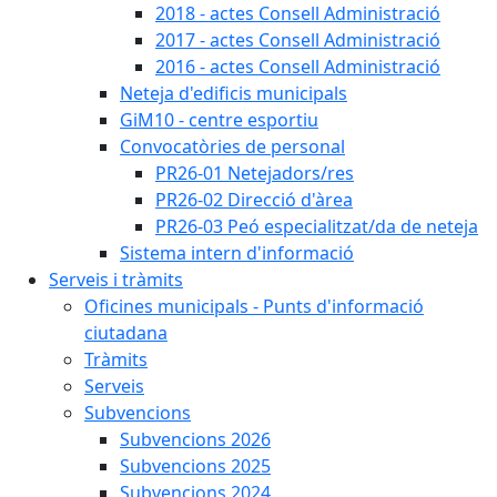
2018 - actes Consell Administració
2017 - actes Consell Administració
2016 - actes Consell Administració
Neteja d'edificis municipals
GiM10 - centre esportiu
Convocatòries de personal
PR26-01 Netejadors/res
PR26-02 Direcció d'àrea
PR26-03 Peó especialitzat/da de neteja
Sistema intern d'informació
Serveis i tràmits
Oficines municipals - Punts d'informació
ciutadana
Tràmits
Serveis
Subvencions
Subvencions 2026
Subvencions 2025
Subvencions 2024