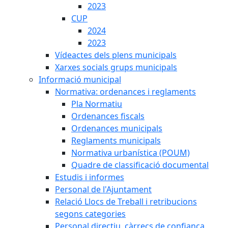
2023
CUP
2024
2023
Vídeactes dels plens municipals
Xarxes socials grups municipals
Informació municipal
Normativa: ordenances i reglaments
Pla Normatiu
Ordenances fiscals
Ordenances municipals
Reglaments municipals
Normativa urbanística (POUM)
Quadre de classificació documental
Estudis i informes
Personal de l'Ajuntament
Relació Llocs de Treball i retribucions
segons categories
Personal directiu, càrrecs de confiança,