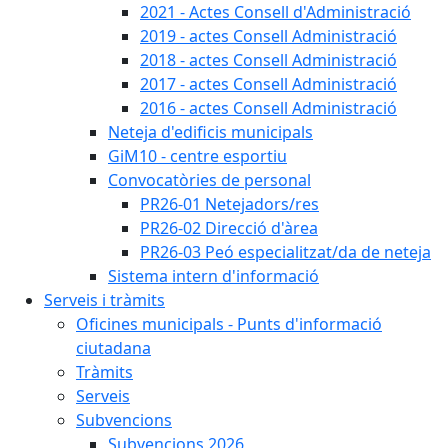
2021 - Actes Consell d'Administració
2019 - actes Consell Administració
2018 - actes Consell Administració
2017 - actes Consell Administració
2016 - actes Consell Administració
Neteja d'edificis municipals
GiM10 - centre esportiu
Convocatòries de personal
PR26-01 Netejadors/res
PR26-02 Direcció d'àrea
PR26-03 Peó especialitzat/da de neteja
Sistema intern d'informació
Serveis i tràmits
Oficines municipals - Punts d'informació
ciutadana
Tràmits
Serveis
Subvencions
Subvencions 2026