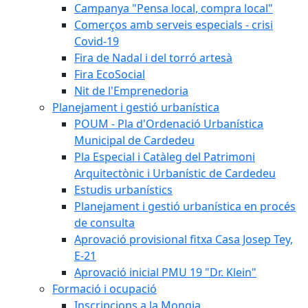
Campanya "Pensa local, compra local"
Comerços amb serveis especials - crisi
Covid-19
Fira de Nadal i del torró artesà
Fira EcoSocial
Nit de l'Emprenedoria
Planejament i gestió urbanística
POUM - Pla d'Ordenació Urbanística
Municipal de Cardedeu
Pla Especial i Catàleg del Patrimoni
Arquitectònic i Urbanístic de Cardedeu
Estudis urbanístics
Planejament i gestió urbanística en procés
de consulta
Aprovació provisional fitxa Casa Josep Tey,
E-21
Aprovació inicial PMU 19 "Dr. Klein"
Formació i ocupació
Inscripcions a la Mongia