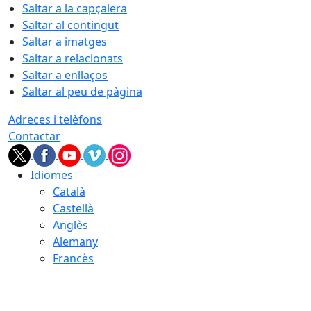
Saltar a la capçalera
Saltar al contingut
Saltar a imatges
Saltar a relacionats
Saltar a enllaços
Saltar al peu de pàgina
Adreces i telèfons
Contactar
Idiomes
Català
Castellà
Anglès
Alemany
Francès
08.08.2026 | 20:31