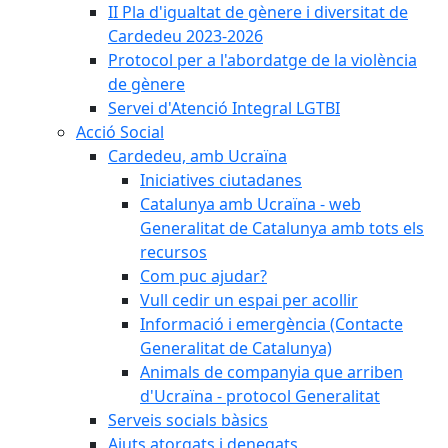
II Pla d'igualtat de gènere i diversitat de
Cardedeu 2023-2026
Protocol per a l'abordatge de la violència
de gènere
Servei d'Atenció Integral LGTBI
Acció Social
Cardedeu, amb Ucraïna
Iniciatives ciutadanes
Catalunya amb Ucraïna - web
Generalitat de Catalunya amb tots els
recursos
Com puc ajudar?
Vull cedir un espai per acollir
Informació i emergència (Contacte
Generalitat de Catalunya)
Animals de companyia que arriben
d'Ucraïna - protocol Generalitat
Serveis socials bàsics
Ajuts atorgats i denegats