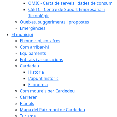
OMIC - Carta de serveis i dades de consum
CSETC - Centre de Suport Empresarial i
Tecnològic
Queixes, suggeriments i propostes
Emergències
El municipi
El municipi, en xifres
Com arribar-hi
Equipaments
Entitats i associacions
Cardedeu
Història
L'apunt històric
Economia
Com moure's per Cardedeu
Carrerer
Plànols
Mapa del Patrimoni de Cardedeu
Turisme