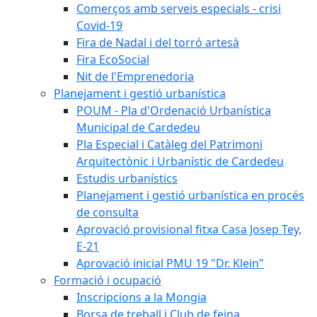
Comerços amb serveis especials - crisi
Covid-19
Fira de Nadal i del torró artesà
Fira EcoSocial
Nit de l'Emprenedoria
Planejament i gestió urbanística
POUM - Pla d'Ordenació Urbanística
Municipal de Cardedeu
Pla Especial i Catàleg del Patrimoni
Arquitectònic i Urbanístic de Cardedeu
Estudis urbanístics
Planejament i gestió urbanística en procés
de consulta
Aprovació provisional fitxa Casa Josep Tey,
E-21
Aprovació inicial PMU 19 "Dr. Klein"
Formació i ocupació
Inscripcions a la Mongia
Borsa de treball i Club de feina