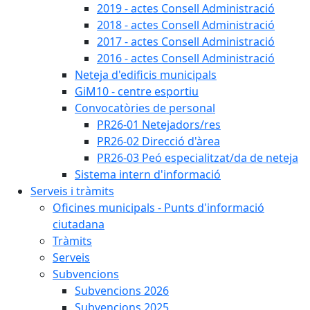
2019 - actes Consell Administració
2018 - actes Consell Administració
2017 - actes Consell Administració
2016 - actes Consell Administració
Neteja d'edificis municipals
GiM10 - centre esportiu
Convocatòries de personal
PR26-01 Netejadors/res
PR26-02 Direcció d'àrea
PR26-03 Peó especialitzat/da de neteja
Sistema intern d'informació
Serveis i tràmits
Oficines municipals - Punts d'informació
ciutadana
Tràmits
Serveis
Subvencions
Subvencions 2026
Subvencions 2025