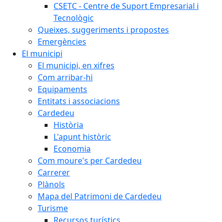
CSETC - Centre de Suport Empresarial i
Tecnològic
Queixes, suggeriments i propostes
Emergències
El municipi
El municipi, en xifres
Com arribar-hi
Equipaments
Entitats i associacions
Cardedeu
Història
L'apunt històric
Economia
Com moure's per Cardedeu
Carrerer
Plànols
Mapa del Patrimoni de Cardedeu
Turisme
Recursos turístics