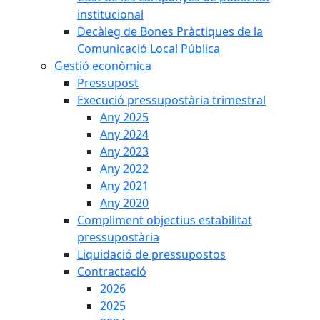
institucional
Decàleg de Bones Pràctiques de la
Comunicació Local Pública
Gestió econòmica
Pressupost
Execució pressupostària trimestral
Any 2025
Any 2024
Any 2023
Any 2022
Any 2021
Any 2020
Compliment objectius estabilitat
pressupostària
Liquidació de pressupostos
Contractació
2026
2025