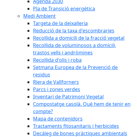
Agenda 2030
Pla de Transició energètica
Medi Ambient
Targeta de la deixalleria
Reducció de la taxa d'escombraries
Recollida a domicili de la fracció vegetal
Recollida de voluminosos a domicili,
trastos vells i andròmines
Recollida d'olis i roba
Setmana Europea de la Prevenció de
residus
Riera de Vallforners
Parcs i zones verdes
Inventari de Patrimoni Vegetal
Compostatge casolà. Què hem de tenir en
compte?
Mapa de contenidors
Tractaments fitosanitaris i herbicides
Decàleg de bones pràctiques ambientals