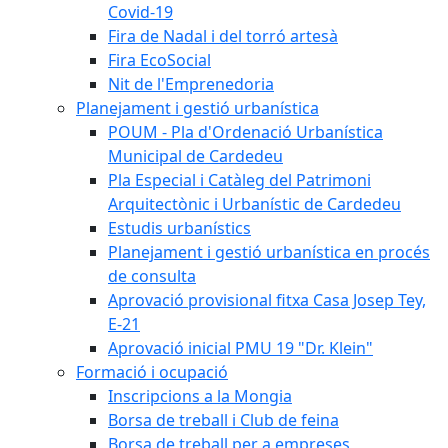
Covid-19
Fira de Nadal i del torró artesà
Fira EcoSocial
Nit de l'Emprenedoria
Planejament i gestió urbanística
POUM - Pla d'Ordenació Urbanística
Municipal de Cardedeu
Pla Especial i Catàleg del Patrimoni
Arquitectònic i Urbanístic de Cardedeu
Estudis urbanístics
Planejament i gestió urbanística en procés
de consulta
Aprovació provisional fitxa Casa Josep Tey,
E-21
Aprovació inicial PMU 19 "Dr. Klein"
Formació i ocupació
Inscripcions a la Mongia
Borsa de treball i Club de feina
Borsa de treball per a empreses