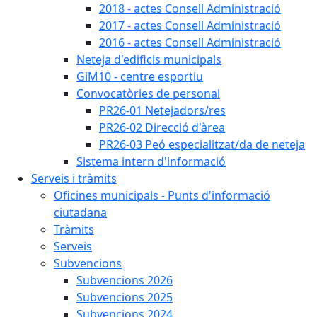
2018 - actes Consell Administració
2017 - actes Consell Administració
2016 - actes Consell Administració
Neteja d'edificis municipals
GiM10 - centre esportiu
Convocatòries de personal
PR26-01 Netejadors/res
PR26-02 Direcció d'àrea
PR26-03 Peó especialitzat/da de neteja
Sistema intern d'informació
Serveis i tràmits
Oficines municipals - Punts d'informació
ciutadana
Tràmits
Serveis
Subvencions
Subvencions 2026
Subvencions 2025
Subvencions 2024