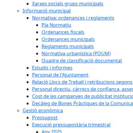
Xarxes socials grups municipals
Informació municipal
Normativa: ordenances i reglaments
Pla Normatiu
Ordenances fiscals
Ordenances municipals
Reglaments municipals
Normativa urbanística (POUM)
Quadre de classificació documental
Estudis i informes
Personal de l'Ajuntament
Relació Llocs de Treball i retribucions segon
Personal directiu, càrrecs de confiança, asse
Cost de les campanyes de publicitat instituci
Decàleg de Bones Pràctiques de la Comunicac
Gestió econòmica
Pressupost
Execució pressupostària trimestral
Any 2025