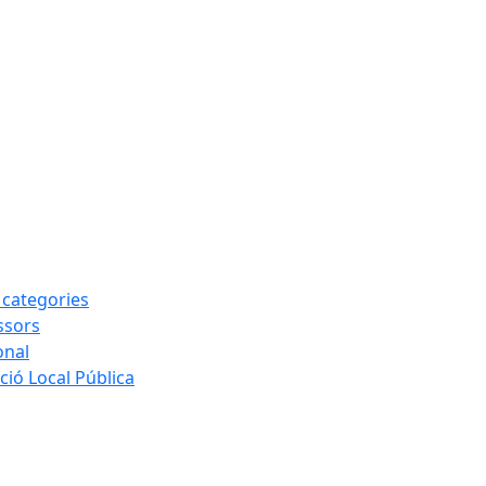
s categories
ssors
onal
ió Local Pública