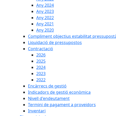
Any 2024
Any 2023
Any 2022
Any 2021
Any 2020
Compliment objectius estabilitat pressupost
Liquidació de pressupostos
Contractació
2026
2025
2024
2023
2022
Encàrrecs de gestió
Indicadors de gestió econòmica
Nivell d'endeutament
Termini de pagament a proveïdors
Inventari