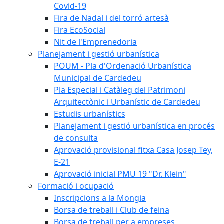
Covid-19
Fira de Nadal i del torró artesà
Fira EcoSocial
Nit de l'Emprenedoria
Planejament i gestió urbanística
POUM - Pla d'Ordenació Urbanística
Municipal de Cardedeu
Pla Especial i Catàleg del Patrimoni
Arquitectònic i Urbanístic de Cardedeu
Estudis urbanístics
Planejament i gestió urbanística en procés
de consulta
Aprovació provisional fitxa Casa Josep Tey,
E-21
Aprovació inicial PMU 19 "Dr. Klein"
Formació i ocupació
Inscripcions a la Mongia
Borsa de treball i Club de feina
Borsa de treball per a empreses