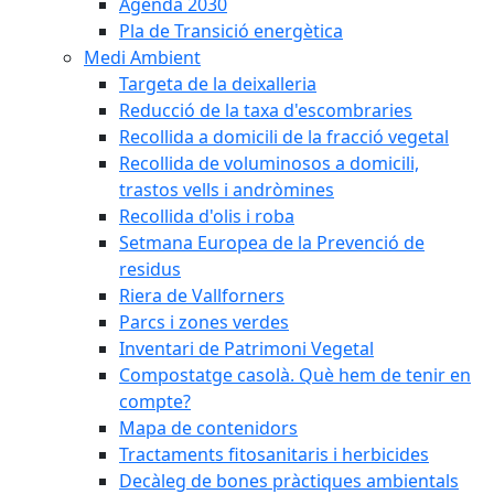
Agenda 2030
Pla de Transició energètica
Medi Ambient
Targeta de la deixalleria
Reducció de la taxa d'escombraries
Recollida a domicili de la fracció vegetal
Recollida de voluminosos a domicili,
trastos vells i andròmines
Recollida d'olis i roba
Setmana Europea de la Prevenció de
residus
Riera de Vallforners
Parcs i zones verdes
Inventari de Patrimoni Vegetal
Compostatge casolà. Què hem de tenir en
compte?
Mapa de contenidors
Tractaments fitosanitaris i herbicides
Decàleg de bones pràctiques ambientals