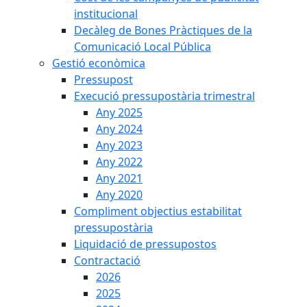
institucional
Decàleg de Bones Pràctiques de la
Comunicació Local Pública
Gestió econòmica
Pressupost
Execució pressupostària trimestral
Any 2025
Any 2024
Any 2023
Any 2022
Any 2021
Any 2020
Compliment objectius estabilitat
pressupostària
Liquidació de pressupostos
Contractació
2026
2025