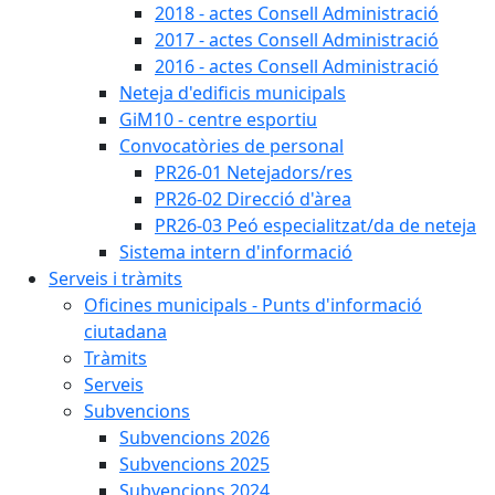
2018 - actes Consell Administració
2017 - actes Consell Administració
2016 - actes Consell Administració
Neteja d'edificis municipals
GiM10 - centre esportiu
Convocatòries de personal
PR26-01 Netejadors/res
PR26-02 Direcció d'àrea
PR26-03 Peó especialitzat/da de neteja
Sistema intern d'informació
Serveis i tràmits
Oficines municipals - Punts d'informació
ciutadana
Tràmits
Serveis
Subvencions
Subvencions 2026
Subvencions 2025
Subvencions 2024