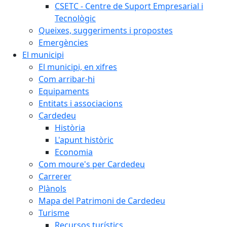
CSETC - Centre de Suport Empresarial i
Tecnològic
Queixes, suggeriments i propostes
Emergències
El municipi
El municipi, en xifres
Com arribar-hi
Equipaments
Entitats i associacions
Cardedeu
Història
L'apunt històric
Economia
Com moure's per Cardedeu
Carrerer
Plànols
Mapa del Patrimoni de Cardedeu
Turisme
Recursos turístics