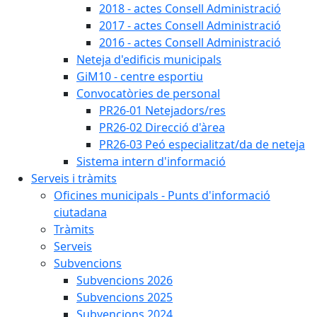
2018 - actes Consell Administració
2017 - actes Consell Administració
2016 - actes Consell Administració
Neteja d'edificis municipals
GiM10 - centre esportiu
Convocatòries de personal
PR26-01 Netejadors/res
PR26-02 Direcció d'àrea
PR26-03 Peó especialitzat/da de neteja
Sistema intern d'informació
Serveis i tràmits
Oficines municipals - Punts d'informació
ciutadana
Tràmits
Serveis
Subvencions
Subvencions 2026
Subvencions 2025
Subvencions 2024