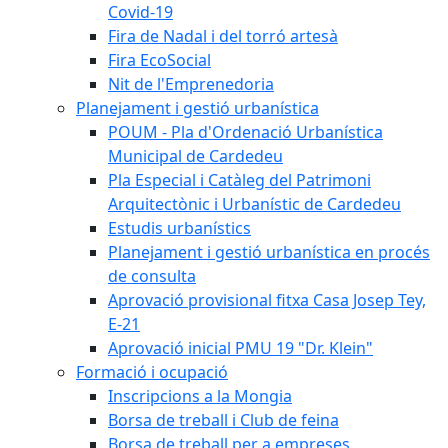
Covid-19
Fira de Nadal i del torró artesà
Fira EcoSocial
Nit de l'Emprenedoria
Planejament i gestió urbanística
POUM - Pla d'Ordenació Urbanística
Municipal de Cardedeu
Pla Especial i Catàleg del Patrimoni
Arquitectònic i Urbanístic de Cardedeu
Estudis urbanístics
Planejament i gestió urbanística en procés
de consulta
Aprovació provisional fitxa Casa Josep Tey,
E-21
Aprovació inicial PMU 19 "Dr. Klein"
Formació i ocupació
Inscripcions a la Mongia
Borsa de treball i Club de feina
Borsa de treball per a empreses