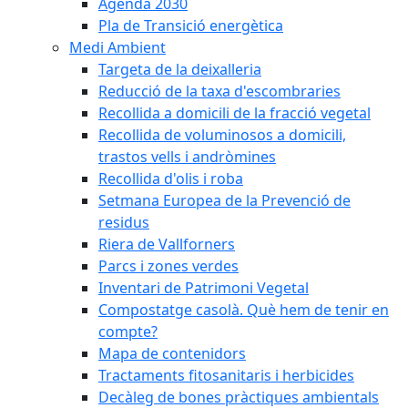
Agenda 2030
Pla de Transició energètica
Medi Ambient
Targeta de la deixalleria
Reducció de la taxa d'escombraries
Recollida a domicili de la fracció vegetal
Recollida de voluminosos a domicili,
trastos vells i andròmines
Recollida d'olis i roba
Setmana Europea de la Prevenció de
residus
Riera de Vallforners
Parcs i zones verdes
Inventari de Patrimoni Vegetal
Compostatge casolà. Què hem de tenir en
compte?
Mapa de contenidors
Tractaments fitosanitaris i herbicides
Decàleg de bones pràctiques ambientals