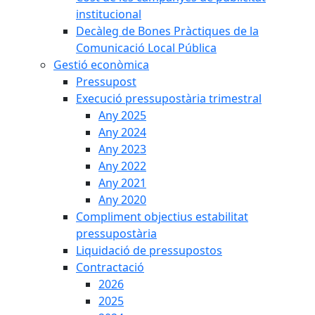
institucional
Decàleg de Bones Pràctiques de la
Comunicació Local Pública
Gestió econòmica
Pressupost
Execució pressupostària trimestral
Any 2025
Any 2024
Any 2023
Any 2022
Any 2021
Any 2020
Compliment objectius estabilitat
pressupostària
Liquidació de pressupostos
Contractació
2026
2025