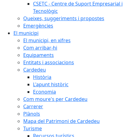
CSETC - Centre de Suport Empresarial i
Tecnològic
Queixes, suggeriments i propostes
Emergències
El municipi
El municipi, en xifres
Com arribar-hi
Equipaments
Entitats i associacions
Cardedeu
Història
L'apunt històric
Economia
Com moure's per Cardedeu
Carrerer
Plànols
Mapa del Patrimoni de Cardedeu
Turisme
Recursos turístics