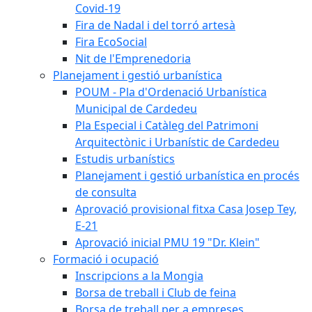
Covid-19
Fira de Nadal i del torró artesà
Fira EcoSocial
Nit de l'Emprenedoria
Planejament i gestió urbanística
POUM - Pla d'Ordenació Urbanística
Municipal de Cardedeu
Pla Especial i Catàleg del Patrimoni
Arquitectònic i Urbanístic de Cardedeu
Estudis urbanístics
Planejament i gestió urbanística en procés
de consulta
Aprovació provisional fitxa Casa Josep Tey,
E-21
Aprovació inicial PMU 19 "Dr. Klein"
Formació i ocupació
Inscripcions a la Mongia
Borsa de treball i Club de feina
Borsa de treball per a empreses