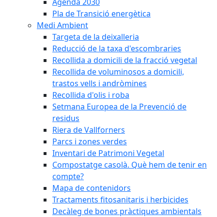
Agenda 2030
Pla de Transició energètica
Medi Ambient
Targeta de la deixalleria
Reducció de la taxa d'escombraries
Recollida a domicili de la fracció vegetal
Recollida de voluminosos a domicili,
trastos vells i andròmines
Recollida d'olis i roba
Setmana Europea de la Prevenció de
residus
Riera de Vallforners
Parcs i zones verdes
Inventari de Patrimoni Vegetal
Compostatge casolà. Què hem de tenir en
compte?
Mapa de contenidors
Tractaments fitosanitaris i herbicides
Decàleg de bones pràctiques ambientals