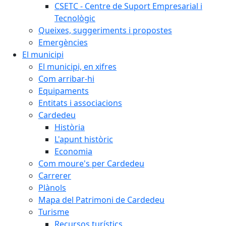
CSETC - Centre de Suport Empresarial i
Tecnològic
Queixes, suggeriments i propostes
Emergències
El municipi
El municipi, en xifres
Com arribar-hi
Equipaments
Entitats i associacions
Cardedeu
Història
L'apunt històric
Economia
Com moure's per Cardedeu
Carrerer
Plànols
Mapa del Patrimoni de Cardedeu
Turisme
Recursos turístics