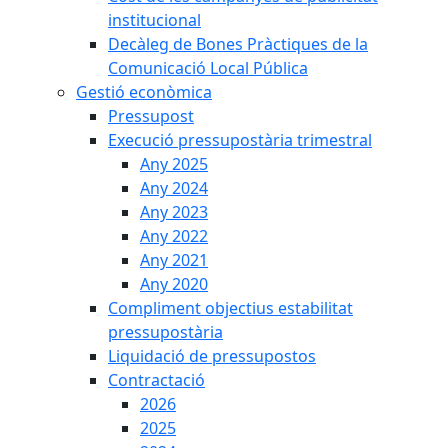
institucional
Decàleg de Bones Pràctiques de la
Comunicació Local Pública
Gestió econòmica
Pressupost
Execució pressupostària trimestral
Any 2025
Any 2024
Any 2023
Any 2022
Any 2021
Any 2020
Compliment objectius estabilitat
pressupostària
Liquidació de pressupostos
Contractació
2026
2025