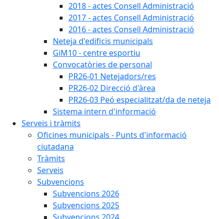
2018 - actes Consell Administració
2017 - actes Consell Administració
2016 - actes Consell Administració
Neteja d'edificis municipals
GiM10 - centre esportiu
Convocatòries de personal
PR26-01 Netejadors/res
PR26-02 Direcció d'àrea
PR26-03 Peó especialitzat/da de neteja
Sistema intern d'informació
Serveis i tràmits
Oficines municipals - Punts d'informació
ciutadana
Tràmits
Serveis
Subvencions
Subvencions 2026
Subvencions 2025
Subvencions 2024