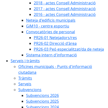
2018 - actes Consell Administració
2017 - actes Consell Administració
2016 - actes Consell Administració
Neteja d'edificis municipals
GiM10 - centre esportiu
Convocatòries de personal
PR26-01 Netejadors/res
PR26-02 Direcció d'àrea
PR26-03 Peó especialitzat/da de neteja
Sistema intern d'informació
Serveis i tràmits
Oficines municipals - Punts d'informació
ciutadana
Tràmits
Serveis
Subvencions
Subvencions 2026
Subvencions 2025
Subvencions 2024