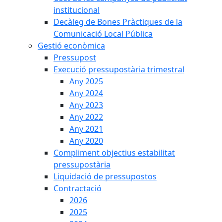
institucional
Decàleg de Bones Pràctiques de la
Comunicació Local Pública
Gestió econòmica
Pressupost
Execució pressupostària trimestral
Any 2025
Any 2024
Any 2023
Any 2022
Any 2021
Any 2020
Compliment objectius estabilitat
pressupostària
Liquidació de pressupostos
Contractació
2026
2025