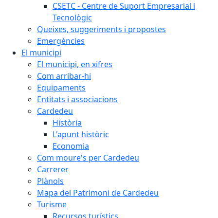
CSETC - Centre de Suport Empresarial i
Tecnològic
Queixes, suggeriments i propostes
Emergències
El municipi
El municipi, en xifres
Com arribar-hi
Equipaments
Entitats i associacions
Cardedeu
Història
L'apunt històric
Economia
Com moure's per Cardedeu
Carrerer
Plànols
Mapa del Patrimoni de Cardedeu
Turisme
Recursos turístics