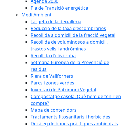
Agenda 2030
Pla de Transició energètica
Medi Ambient
Targeta de la deixalleria
Reducció de la taxa d'escombraries
Recollida a domicili de la fracció vegetal
Recollida de voluminosos a domicili,
trastos vells i andròmines
Recollida d'olis i roba
Setmana Europea de la Prevenció de
residus
Riera de Vallforners
Parcs i zones verdes
Inventari de Patrimoni Vegetal
Compostatge casolà. Què hem de tenir en
compte?
Mapa de contenidors
Tractaments fitosanitaris i herbicides
Decàleg de bones pràctiques ambientals