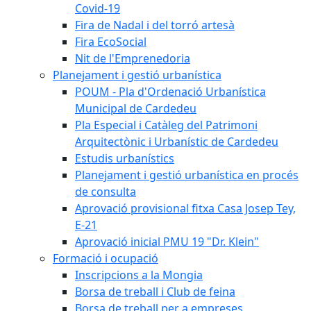
Covid-19
Fira de Nadal i del torró artesà
Fira EcoSocial
Nit de l'Emprenedoria
Planejament i gestió urbanística
POUM - Pla d'Ordenació Urbanística
Municipal de Cardedeu
Pla Especial i Catàleg del Patrimoni
Arquitectònic i Urbanístic de Cardedeu
Estudis urbanístics
Planejament i gestió urbanística en procés
de consulta
Aprovació provisional fitxa Casa Josep Tey,
E-21
Aprovació inicial PMU 19 "Dr. Klein"
Formació i ocupació
Inscripcions a la Mongia
Borsa de treball i Club de feina
Borsa de treball per a empreses