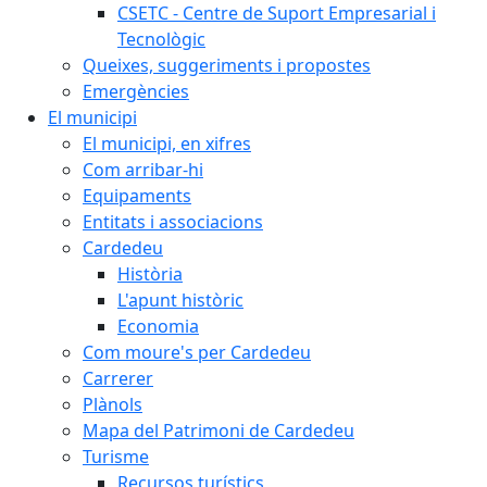
CSETC - Centre de Suport Empresarial i
Tecnològic
Queixes, suggeriments i propostes
Emergències
El municipi
El municipi, en xifres
Com arribar-hi
Equipaments
Entitats i associacions
Cardedeu
Història
L'apunt històric
Economia
Com moure's per Cardedeu
Carrerer
Plànols
Mapa del Patrimoni de Cardedeu
Turisme
Recursos turístics