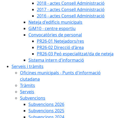
2018 - actes Consell Administració
2017 - actes Consell Administració
2016 - actes Consell Administració
Neteja d'edificis municipals
GiM10 - centre esportiu
Convocatòries de personal
PR26-01 Netejadors/res
PR26-02 Direcció d'àrea
PR26-03 Peó especialitzat/da de neteja
Sistema intern d'informació
Serveis i tràmits
Oficines municipals - Punts d'informació
ciutadana
Tràmits
Serveis
Subvencions
Subvencions 2026
Subvencions 2025
Subvencions 2024