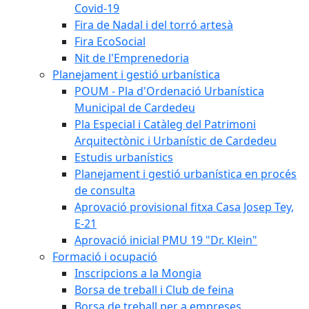
Covid-19
Fira de Nadal i del torró artesà
Fira EcoSocial
Nit de l'Emprenedoria
Planejament i gestió urbanística
POUM - Pla d'Ordenació Urbanística
Municipal de Cardedeu
Pla Especial i Catàleg del Patrimoni
Arquitectònic i Urbanístic de Cardedeu
Estudis urbanístics
Planejament i gestió urbanística en procés
de consulta
Aprovació provisional fitxa Casa Josep Tey,
E-21
Aprovació inicial PMU 19 "Dr. Klein"
Formació i ocupació
Inscripcions a la Mongia
Borsa de treball i Club de feina
Borsa de treball per a empreses