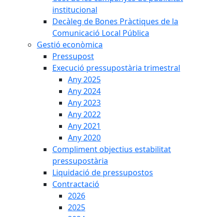
institucional
Decàleg de Bones Pràctiques de la
Comunicació Local Pública
Gestió econòmica
Pressupost
Execució pressupostària trimestral
Any 2025
Any 2024
Any 2023
Any 2022
Any 2021
Any 2020
Compliment objectius estabilitat
pressupostària
Liquidació de pressupostos
Contractació
2026
2025