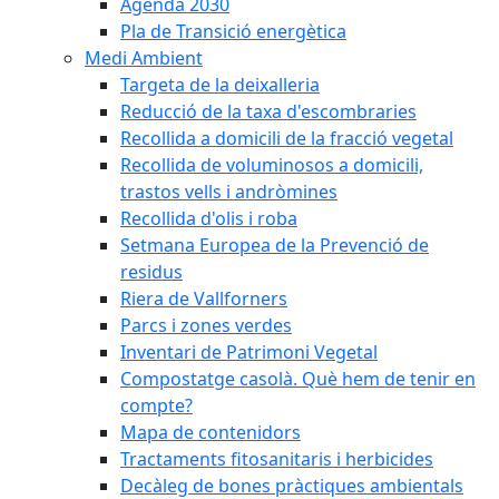
Agenda 2030
Pla de Transició energètica
Medi Ambient
Targeta de la deixalleria
Reducció de la taxa d'escombraries
Recollida a domicili de la fracció vegetal
Recollida de voluminosos a domicili,
trastos vells i andròmines
Recollida d'olis i roba
Setmana Europea de la Prevenció de
residus
Riera de Vallforners
Parcs i zones verdes
Inventari de Patrimoni Vegetal
Compostatge casolà. Què hem de tenir en
compte?
Mapa de contenidors
Tractaments fitosanitaris i herbicides
Decàleg de bones pràctiques ambientals