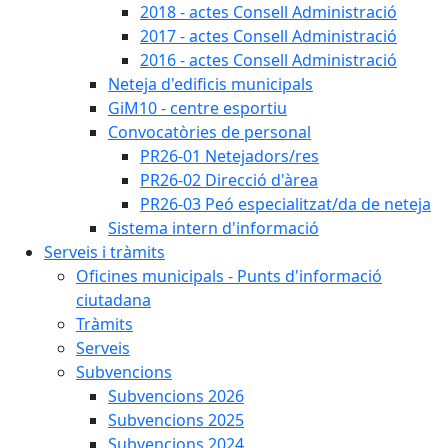
2018 - actes Consell Administració
2017 - actes Consell Administració
2016 - actes Consell Administració
Neteja d'edificis municipals
GiM10 - centre esportiu
Convocatòries de personal
PR26-01 Netejadors/res
PR26-02 Direcció d'àrea
PR26-03 Peó especialitzat/da de neteja
Sistema intern d'informació
Serveis i tràmits
Oficines municipals - Punts d'informació
ciutadana
Tràmits
Serveis
Subvencions
Subvencions 2026
Subvencions 2025
Subvencions 2024