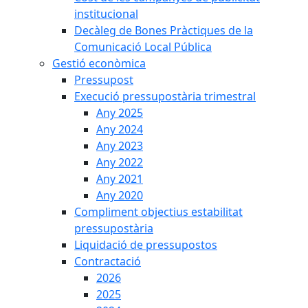
institucional
Decàleg de Bones Pràctiques de la
Comunicació Local Pública
Gestió econòmica
Pressupost
Execució pressupostària trimestral
Any 2025
Any 2024
Any 2023
Any 2022
Any 2021
Any 2020
Compliment objectius estabilitat
pressupostària
Liquidació de pressupostos
Contractació
2026
2025