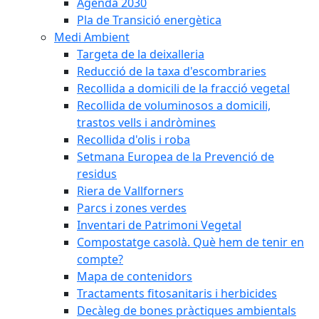
Agenda 2030
Pla de Transició energètica
Medi Ambient
Targeta de la deixalleria
Reducció de la taxa d'escombraries
Recollida a domicili de la fracció vegetal
Recollida de voluminosos a domicili,
trastos vells i andròmines
Recollida d'olis i roba
Setmana Europea de la Prevenció de
residus
Riera de Vallforners
Parcs i zones verdes
Inventari de Patrimoni Vegetal
Compostatge casolà. Què hem de tenir en
compte?
Mapa de contenidors
Tractaments fitosanitaris i herbicides
Decàleg de bones pràctiques ambientals