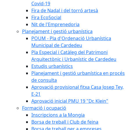
Covid-19
Fira de Nadal i del torró artesà
Fira EcoSocial
Nit de l'Emprenedoria
Planejament i gestió urbanística
POUM - Pla d'Ordenació Urbanística
Municipal de Cardedeu
Pla Especial i Catàleg del Patrimoni
Arquitectònic i Urbanístic de Cardedeu
Estudis urbanístics
Planejament i gestió urbanística en procés
de consulta
Aprovació provisional fitxa Casa Josep Tey,
E-21
Aprovació inicial PMU 19 "Dr. Klein"
Formació i ocupació
Inscripcions a la Mongia
Borsa de treball i Club de feina
Borsa de treball per a empreses