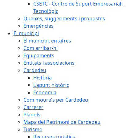
CSETC - Centre de Suport Empresarial i
Tecnològic
Queixes, suggeriments i propostes
Emergències
El municipi
El municipi, en xifres
Com arribar-hi
Equipaments
Entitats i associacions
Cardedeu
Història
L'apunt històric
Economia
Com moure's per Cardedeu
Carrerer
Plànols
Mapa del Patrimoni de Cardedeu
Turisme
Recursos turístics