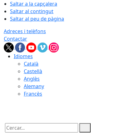
Saltar a la capçalera
Saltar al contingut
Saltar al peu de pàgina
Adreces i telèfons
Contactar
Idiomes
Català
Castellà
Anglès
Alemany
Francès
07.08.2026 | 20:25
Cercar: