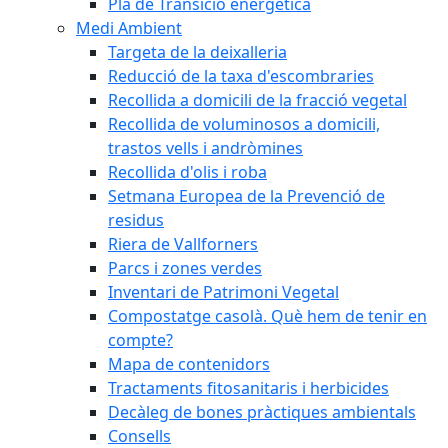
Pla de Transició energètica
Medi Ambient
Targeta de la deixalleria
Reducció de la taxa d'escombraries
Recollida a domicili de la fracció vegetal
Recollida de voluminosos a domicili,
trastos vells i andròmines
Recollida d'olis i roba
Setmana Europea de la Prevenció de
residus
Riera de Vallforners
Parcs i zones verdes
Inventari de Patrimoni Vegetal
Compostatge casolà. Què hem de tenir en
compte?
Mapa de contenidors
Tractaments fitosanitaris i herbicides
Decàleg de bones pràctiques ambientals
Consells