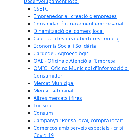
Desenvolupament local
CSETC
Emprenedoria i creació d'empreses
Consolidació i creixement empresarial
Dinamització del comerç local
Calendari festius i obertures comerç
Economia Social i Solidària
Cardedeu Agroecològic
OAE - Oficina d'Atenció a l'Empresa
OMIC - Oficina Municipal d'Informació al
Consumidor
Mercat Municipal
Mercat setmanal
Altres mercats i fires
Turisme
Consum
Campanya "Pensa local, compra local"
Comerços amb serveis especials - crisi
Covid-19