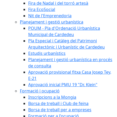
Fira de Nadal i del torró artesà
Fira EcoSocial
Nit de l'Emprenedoria
Planejament i gestió urbanística
POUM - Pla d'Ordenació Urbanística
Municipal de Cardedeu
Pla Especial i Catàleg del Patrimoni
Arquitectònic i Urbanístic de Cardedeu
Estudis urbanístics
Planejament i gestió urbanística en procés
de consulta
Aprovació provisional fitxa Casa Josep Tey,
E-21
Aprovació inicial PMU 19 "Dr. Klein"
Formació i ocupació
Inscripcions a la Mongia
Borsa de treball i Club de feina
Borsa de treball per a empreses
Formació per a l'ocupació