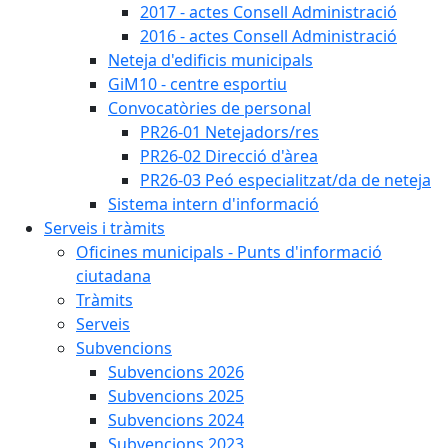
2017 - actes Consell Administració
2016 - actes Consell Administració
Neteja d'edificis municipals
GiM10 - centre esportiu
Convocatòries de personal
PR26-01 Netejadors/res
PR26-02 Direcció d'àrea
PR26-03 Peó especialitzat/da de neteja
Sistema intern d'informació
Serveis i tràmits
Oficines municipals - Punts d'informació
ciutadana
Tràmits
Serveis
Subvencions
Subvencions 2026
Subvencions 2025
Subvencions 2024
Subvencions 2023