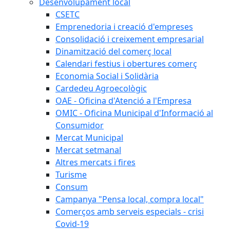
Desenvolupament local
CSETC
Emprenedoria i creació d'empreses
Consolidació i creixement empresarial
Dinamització del comerç local
Calendari festius i obertures comerç
Economia Social i Solidària
Cardedeu Agroecològic
OAE - Oficina d'Atenció a l'Empresa
OMIC - Oficina Municipal d'Informació al
Consumidor
Mercat Municipal
Mercat setmanal
Altres mercats i fires
Turisme
Consum
Campanya "Pensa local, compra local"
Comerços amb serveis especials - crisi
Covid-19