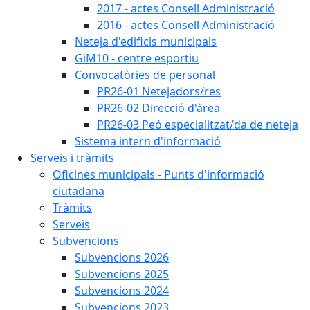
2017 - actes Consell Administració
2016 - actes Consell Administració
Neteja d'edificis municipals
GiM10 - centre esportiu
Convocatòries de personal
PR26-01 Netejadors/res
PR26-02 Direcció d'àrea
PR26-03 Peó especialitzat/da de neteja
Sistema intern d'informació
Serveis i tràmits
Oficines municipals - Punts d'informació
ciutadana
Tràmits
Serveis
Subvencions
Subvencions 2026
Subvencions 2025
Subvencions 2024
Subvencions 2023