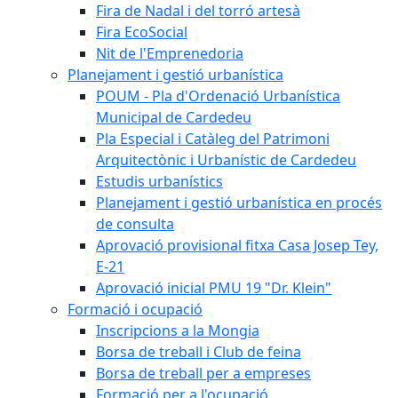
Fira de Nadal i del torró artesà
Fira EcoSocial
Nit de l'Emprenedoria
Planejament i gestió urbanística
POUM - Pla d'Ordenació Urbanística
Municipal de Cardedeu
Pla Especial i Catàleg del Patrimoni
Arquitectònic i Urbanístic de Cardedeu
Estudis urbanístics
Planejament i gestió urbanística en procés
de consulta
Aprovació provisional fitxa Casa Josep Tey,
E-21
Aprovació inicial PMU 19 "Dr. Klein"
Formació i ocupació
Inscripcions a la Mongia
Borsa de treball i Club de feina
Borsa de treball per a empreses
Formació per a l'ocupació