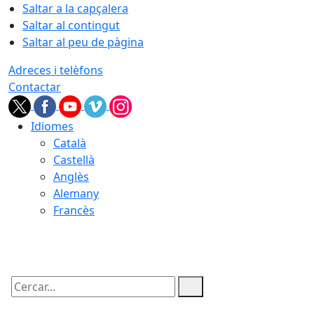
Saltar a la capçalera
Saltar al contingut
Saltar al peu de pàgina
Adreces i telèfons
Contactar
Idiomes
Català
Castellà
Anglès
Alemany
Francès
09.08.2026 | 05:37
Cercar: