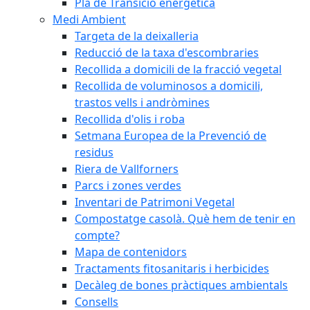
Pla de Transició energètica
Medi Ambient
Targeta de la deixalleria
Reducció de la taxa d'escombraries
Recollida a domicili de la fracció vegetal
Recollida de voluminosos a domicili,
trastos vells i andròmines
Recollida d'olis i roba
Setmana Europea de la Prevenció de
residus
Riera de Vallforners
Parcs i zones verdes
Inventari de Patrimoni Vegetal
Compostatge casolà. Què hem de tenir en
compte?
Mapa de contenidors
Tractaments fitosanitaris i herbicides
Decàleg de bones pràctiques ambientals
Consells