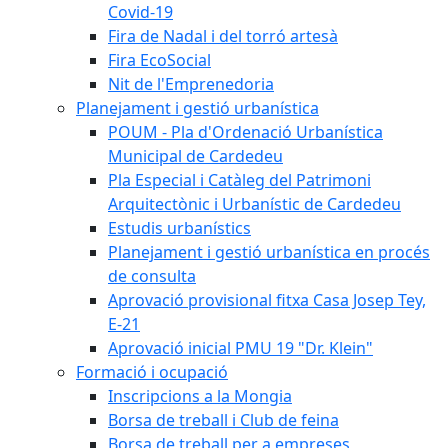
Covid-19
Fira de Nadal i del torró artesà
Fira EcoSocial
Nit de l'Emprenedoria
Planejament i gestió urbanística
POUM - Pla d'Ordenació Urbanística
Municipal de Cardedeu
Pla Especial i Catàleg del Patrimoni
Arquitectònic i Urbanístic de Cardedeu
Estudis urbanístics
Planejament i gestió urbanística en procés
de consulta
Aprovació provisional fitxa Casa Josep Tey,
E-21
Aprovació inicial PMU 19 "Dr. Klein"
Formació i ocupació
Inscripcions a la Mongia
Borsa de treball i Club de feina
Borsa de treball per a empreses