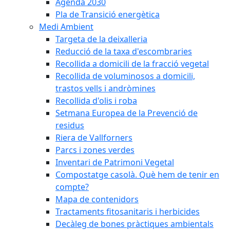
Agenda 2030
Pla de Transició energètica
Medi Ambient
Targeta de la deixalleria
Reducció de la taxa d'escombraries
Recollida a domicili de la fracció vegetal
Recollida de voluminosos a domicili,
trastos vells i andròmines
Recollida d'olis i roba
Setmana Europea de la Prevenció de
residus
Riera de Vallforners
Parcs i zones verdes
Inventari de Patrimoni Vegetal
Compostatge casolà. Què hem de tenir en
compte?
Mapa de contenidors
Tractaments fitosanitaris i herbicides
Decàleg de bones pràctiques ambientals