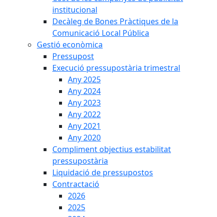
institucional
Decàleg de Bones Pràctiques de la
Comunicació Local Pública
Gestió econòmica
Pressupost
Execució pressupostària trimestral
Any 2025
Any 2024
Any 2023
Any 2022
Any 2021
Any 2020
Compliment objectius estabilitat
pressupostària
Liquidació de pressupostos
Contractació
2026
2025