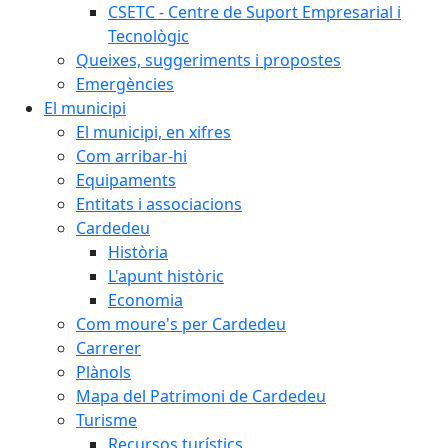
CSETC - Centre de Suport Empresarial i
Tecnològic
Queixes, suggeriments i propostes
Emergències
El municipi
El municipi, en xifres
Com arribar-hi
Equipaments
Entitats i associacions
Cardedeu
Història
L'apunt històric
Economia
Com moure's per Cardedeu
Carrerer
Plànols
Mapa del Patrimoni de Cardedeu
Turisme
Recursos turístics