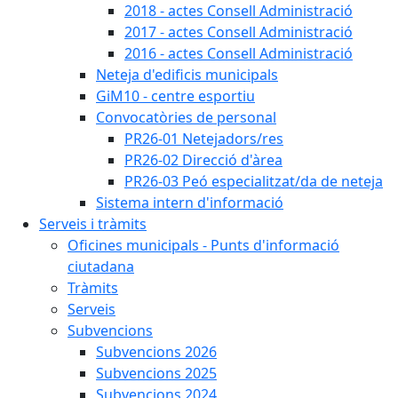
2018 - actes Consell Administració
2017 - actes Consell Administració
2016 - actes Consell Administració
Neteja d'edificis municipals
GiM10 - centre esportiu
Convocatòries de personal
PR26-01 Netejadors/res
PR26-02 Direcció d'àrea
PR26-03 Peó especialitzat/da de neteja
Sistema intern d'informació
Serveis i tràmits
Oficines municipals - Punts d'informació
ciutadana
Tràmits
Serveis
Subvencions
Subvencions 2026
Subvencions 2025
Subvencions 2024