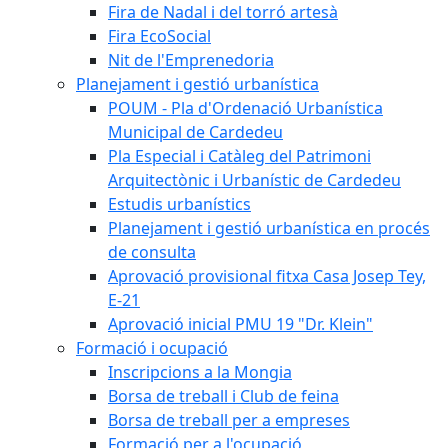
Fira de Nadal i del torró artesà
Fira EcoSocial
Nit de l'Emprenedoria
Planejament i gestió urbanística
POUM - Pla d'Ordenació Urbanística
Municipal de Cardedeu
Pla Especial i Catàleg del Patrimoni
Arquitectònic i Urbanístic de Cardedeu
Estudis urbanístics
Planejament i gestió urbanística en procés
de consulta
Aprovació provisional fitxa Casa Josep Tey,
E-21
Aprovació inicial PMU 19 "Dr. Klein"
Formació i ocupació
Inscripcions a la Mongia
Borsa de treball i Club de feina
Borsa de treball per a empreses
Formació per a l'ocupació