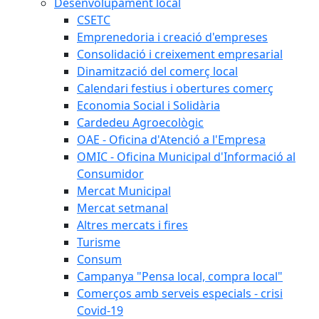
Desenvolupament local
CSETC
Emprenedoria i creació d'empreses
Consolidació i creixement empresarial
Dinamització del comerç local
Calendari festius i obertures comerç
Economia Social i Solidària
Cardedeu Agroecològic
OAE - Oficina d'Atenció a l'Empresa
OMIC - Oficina Municipal d'Informació al
Consumidor
Mercat Municipal
Mercat setmanal
Altres mercats i fires
Turisme
Consum
Campanya "Pensa local, compra local"
Comerços amb serveis especials - crisi
Covid-19