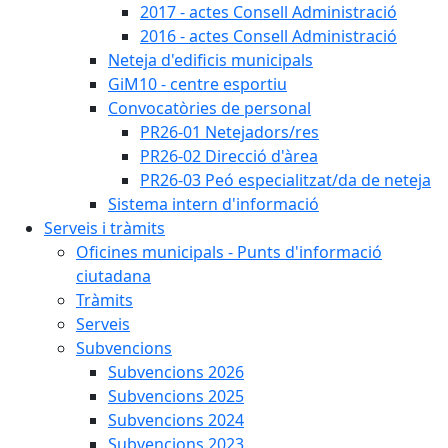
2017 - actes Consell Administració
2016 - actes Consell Administració
Neteja d'edificis municipals
GiM10 - centre esportiu
Convocatòries de personal
PR26-01 Netejadors/res
PR26-02 Direcció d'àrea
PR26-03 Peó especialitzat/da de neteja
Sistema intern d'informació
Serveis i tràmits
Oficines municipals - Punts d'informació
ciutadana
Tràmits
Serveis
Subvencions
Subvencions 2026
Subvencions 2025
Subvencions 2024
Subvencions 2023