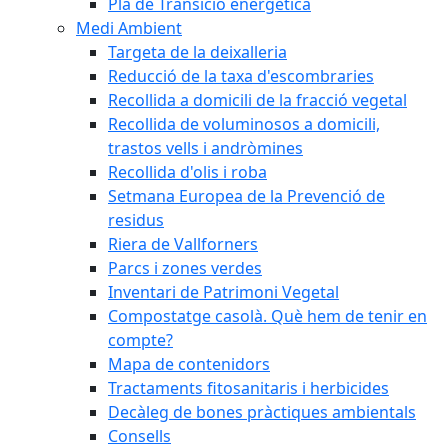
Pla de Transició energètica
Medi Ambient
Targeta de la deixalleria
Reducció de la taxa d'escombraries
Recollida a domicili de la fracció vegetal
Recollida de voluminosos a domicili,
trastos vells i andròmines
Recollida d'olis i roba
Setmana Europea de la Prevenció de
residus
Riera de Vallforners
Parcs i zones verdes
Inventari de Patrimoni Vegetal
Compostatge casolà. Què hem de tenir en
compte?
Mapa de contenidors
Tractaments fitosanitaris i herbicides
Decàleg de bones pràctiques ambientals
Consells