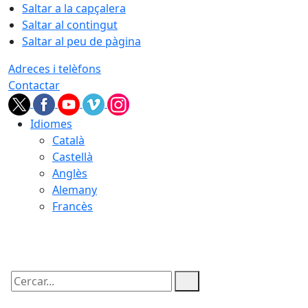
Saltar a la capçalera
Saltar al contingut
Saltar al peu de pàgina
Adreces i telèfons
Contactar
Idiomes
Català
Castellà
Anglès
Alemany
Francès
06.08.2026 | 19:13
Cercar: