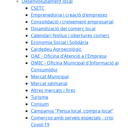
Desenvolupament local
CSETC
Emprenedoria i creació d'empreses
Consolidació i creixement empresarial
Dinamització del comerç local
Calendari festius i obertures comerç
Economia Social i Solidària
Cardedeu Agroecològic
OAE - Oficina d'Atenció a l'Empresa
OMIC - Oficina Municipal d'Informació al
Consumidor
Mercat Municipal
Mercat setmanal
Altres mercats i fires
Turisme
Consum
Campanya "Pensa local, compra local"
Comerços amb serveis especials - crisi
Covid-19