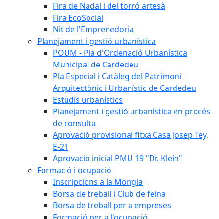
Fira de Nadal i del torró artesà
Fira EcoSocial
Nit de l'Emprenedoria
Planejament i gestió urbanística
POUM - Pla d'Ordenació Urbanística
Municipal de Cardedeu
Pla Especial i Catàleg del Patrimoni
Arquitectònic i Urbanístic de Cardedeu
Estudis urbanístics
Planejament i gestió urbanística en procés
de consulta
Aprovació provisional fitxa Casa Josep Tey,
E-21
Aprovació inicial PMU 19 "Dr. Klein"
Formació i ocupació
Inscripcions a la Mongia
Borsa de treball i Club de feina
Borsa de treball per a empreses
Formació per a l'ocupació