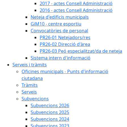
2017 - actes Consell Administració
2016 - actes Consell Administració
Neteja d'edificis municipals
GiM10 - centre esportiu
Convocatòries de personal
PR26-01 Netejadors/res
PR26-02 Direcció d'àrea
PR26-03 Peó especialitzat/da de neteja
Sistema intern d'informació
Serveis i tràmits
Oficines municipals - Punts d'informació
ciutadana
Tràmits
Serveis
Subvencions
Subvencions 2026
Subvencions 2025
Subvencions 2024
Subvencions 2023