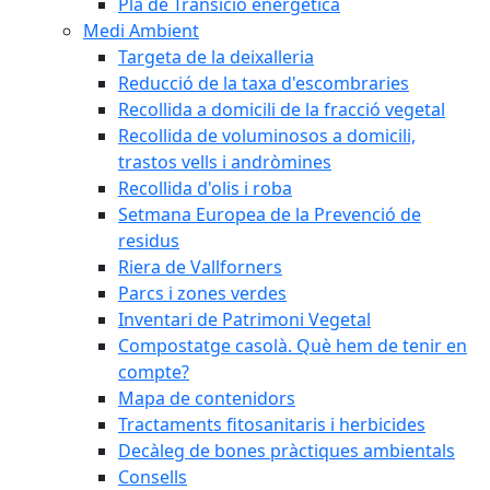
Pla de Transició energètica
Medi Ambient
Targeta de la deixalleria
Reducció de la taxa d'escombraries
Recollida a domicili de la fracció vegetal
Recollida de voluminosos a domicili,
trastos vells i andròmines
Recollida d'olis i roba
Setmana Europea de la Prevenció de
residus
Riera de Vallforners
Parcs i zones verdes
Inventari de Patrimoni Vegetal
Compostatge casolà. Què hem de tenir en
compte?
Mapa de contenidors
Tractaments fitosanitaris i herbicides
Decàleg de bones pràctiques ambientals
Consells