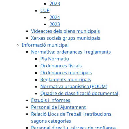
2023
CUP
2024
2023
Vídeactes dels plens municipals
Xarxes socials grups municipals
Informació municipal
Normativa: ordenances i reglaments
Pla Normatiu
Ordenances fiscals
Ordenances municipals
Reglaments municipals
Normativa urbanística (POUM)
Quadre de classificació documental
Estudis i informes
Personal de l'Ajuntament
Relació Llocs de Treball i retribucions
segons categories
Personal directiu, càrrecs de confiança,