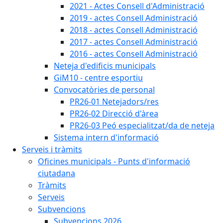
2021 - Actes Consell d'Administració
2019 - actes Consell Administració
2018 - actes Consell Administració
2017 - actes Consell Administració
2016 - actes Consell Administració
Neteja d'edificis municipals
GiM10 - centre esportiu
Convocatòries de personal
PR26-01 Netejadors/res
PR26-02 Direcció d'àrea
PR26-03 Peó especialitzat/da de neteja
Sistema intern d'informació
Serveis i tràmits
Oficines municipals - Punts d'informació
ciutadana
Tràmits
Serveis
Subvencions
Subvencions 2026