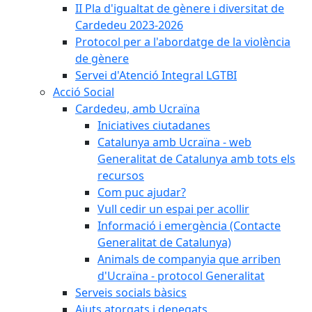
II Pla d'igualtat de gènere i diversitat de
Cardedeu 2023-2026
Protocol per a l'abordatge de la violència
de gènere
Servei d'Atenció Integral LGTBI
Acció Social
Cardedeu, amb Ucraïna
Iniciatives ciutadanes
Catalunya amb Ucraïna - web
Generalitat de Catalunya amb tots els
recursos
Com puc ajudar?
Vull cedir un espai per acollir
Informació i emergència (Contacte
Generalitat de Catalunya)
Animals de companyia que arriben
d'Ucraïna - protocol Generalitat
Serveis socials bàsics
Ajuts atorgats i denegats