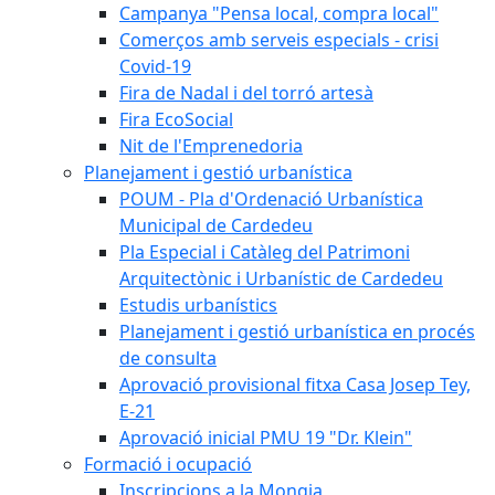
Campanya "Pensa local, compra local"
Comerços amb serveis especials - crisi
Covid-19
Fira de Nadal i del torró artesà
Fira EcoSocial
Nit de l'Emprenedoria
Planejament i gestió urbanística
POUM - Pla d'Ordenació Urbanística
Municipal de Cardedeu
Pla Especial i Catàleg del Patrimoni
Arquitectònic i Urbanístic de Cardedeu
Estudis urbanístics
Planejament i gestió urbanística en procés
de consulta
Aprovació provisional fitxa Casa Josep Tey,
E-21
Aprovació inicial PMU 19 "Dr. Klein"
Formació i ocupació
Inscripcions a la Mongia