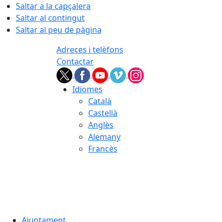
Saltar a la capçalera
Saltar al contingut
Saltar al peu de pàgina
Adreces i telèfons
Contactar
Idiomes
Català
Castellà
Anglès
Alemany
Francès
08.08.2026 | 08:39
Ajuntament