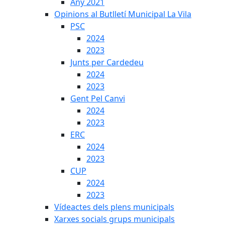
Any 2021
Opinions al Butlletí Municipal La Vila
PSC
2024
2023
Junts per Cardedeu
2024
2023
Gent Pel Canvi
2024
2023
ERC
2024
2023
CUP
2024
2023
Vídeactes dels plens municipals
Xarxes socials grups municipals