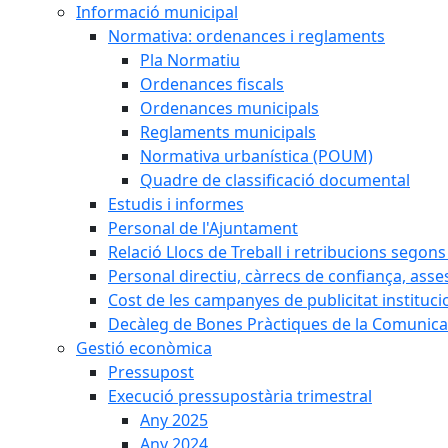
Informació municipal
Normativa: ordenances i reglaments
Pla Normatiu
Ordenances fiscals
Ordenances municipals
Reglaments municipals
Normativa urbanística (POUM)
Quadre de classificació documental
Estudis i informes
Personal de l'Ajuntament
Relació Llocs de Treball i retribucions segon
Personal directiu, càrrecs de confiança, asse
Cost de les campanyes de publicitat instituci
Decàleg de Bones Pràctiques de la Comunicac
Gestió econòmica
Pressupost
Execució pressupostària trimestral
Any 2025
Any 2024