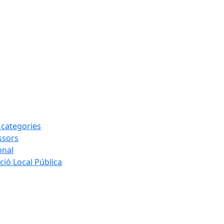
s categories
ssors
onal
ió Local Pública