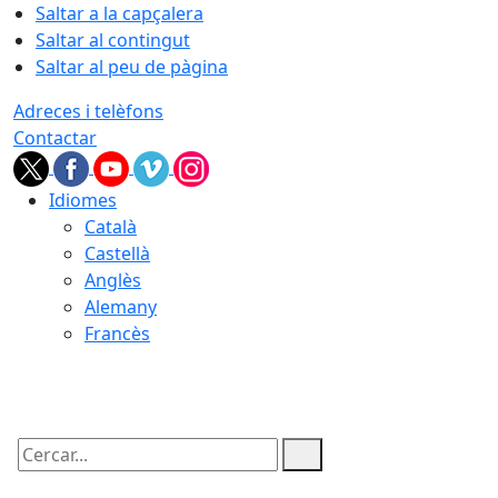
Saltar a la capçalera
Saltar al contingut
Saltar al peu de pàgina
Adreces i telèfons
Contactar
Idiomes
Català
Castellà
Anglès
Alemany
Francès
09.08.2026 | 10:56
Cercar: