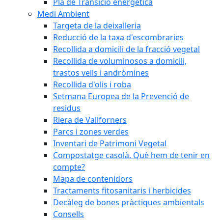
Pla de Transició energètica
Medi Ambient
Targeta de la deixalleria
Reducció de la taxa d'escombraries
Recollida a domicili de la fracció vegetal
Recollida de voluminosos a domicili,
trastos vells i andròmines
Recollida d'olis i roba
Setmana Europea de la Prevenció de
residus
Riera de Vallforners
Parcs i zones verdes
Inventari de Patrimoni Vegetal
Compostatge casolà. Què hem de tenir en
compte?
Mapa de contenidors
Tractaments fitosanitaris i herbicides
Decàleg de bones pràctiques ambientals
Consells