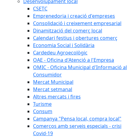
Desenvolupament local
CSETC
Emprenedoria i creació d'empreses
Consolidació i creixement empresarial
Dinamització del comerç local
Calendari festius i obertures comerç
Economia Social i Solidària
Cardedeu Agroecològic
OAE - Oficina d'Atenció a l'Empresa
OMIC - Oficina Municipal d'Informació al
Consumidor
Mercat Municipal
Mercat setmanal
Altres mercats i fires
Turisme
Consum
Campanya "Pensa local, compra local"
Comerços amb serveis especials - crisi
Covid-19