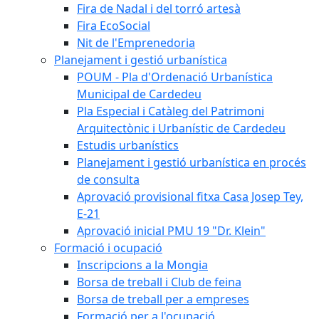
Fira de Nadal i del torró artesà
Fira EcoSocial
Nit de l'Emprenedoria
Planejament i gestió urbanística
POUM - Pla d'Ordenació Urbanística
Municipal de Cardedeu
Pla Especial i Catàleg del Patrimoni
Arquitectònic i Urbanístic de Cardedeu
Estudis urbanístics
Planejament i gestió urbanística en procés
de consulta
Aprovació provisional fitxa Casa Josep Tey,
E-21
Aprovació inicial PMU 19 "Dr. Klein"
Formació i ocupació
Inscripcions a la Mongia
Borsa de treball i Club de feina
Borsa de treball per a empreses
Formació per a l'ocupació