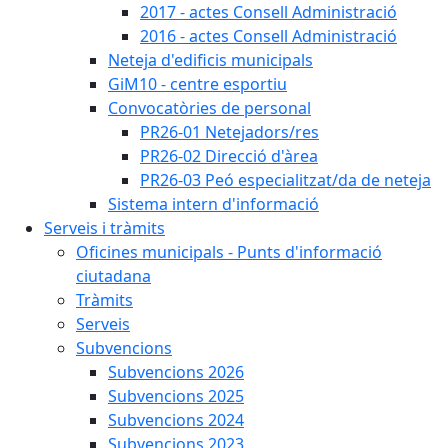
2017 - actes Consell Administració
2016 - actes Consell Administració
Neteja d'edificis municipals
GiM10 - centre esportiu
Convocatòries de personal
PR26-01 Netejadors/res
PR26-02 Direcció d'àrea
PR26-03 Peó especialitzat/da de neteja
Sistema intern d'informació
Serveis i tràmits
Oficines municipals - Punts d'informació
ciutadana
Tràmits
Serveis
Subvencions
Subvencions 2026
Subvencions 2025
Subvencions 2024
Subvencions 2023