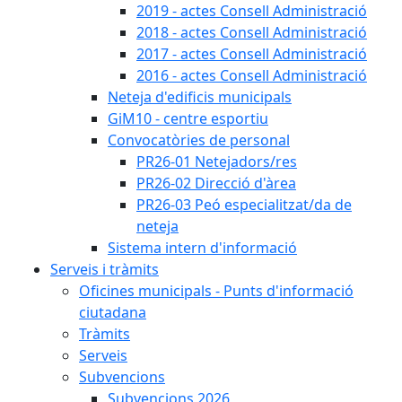
2019 - actes Consell Administració
2018 - actes Consell Administració
2017 - actes Consell Administració
2016 - actes Consell Administració
Neteja d'edificis municipals
GiM10 - centre esportiu
Convocatòries de personal
PR26-01 Netejadors/res
PR26-02 Direcció d'àrea
PR26-03 Peó especialitzat/da de
neteja
Sistema intern d'informació
Serveis i tràmits
Oficines municipals - Punts d'informació
ciutadana
Tràmits
Serveis
Subvencions
Subvencions 2026