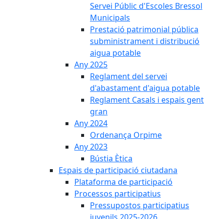
Servei Públic d'Escoles Bressol
Municipals
Prestació patrimonial pública
subministrament i distribució
aigua potable
Any 2025
Reglament del servei
d'abastament d'aigua potable
Reglament Casals i espais gent
gran
Any 2024
Ordenança Orpime
Any 2023
Bústia Ètica
Espais de participació ciutadana
Plataforma de participació
Processos participatius
Pressupostos participatius
juvenils 2025-2026