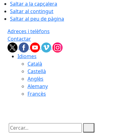
Saltar a la capçalera
Saltar al contingut
Saltar al peu de pàgina
Adreces i telèfons
Contactar
Idiomes
Català
Castellà
Anglès
Alemany
Francès
07.08.2026 | 06:19
Cercar: