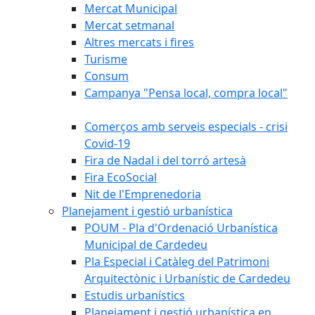
Mercat Municipal
Mercat setmanal
Altres mercats i fires
Turisme
Consum
Campanya "Pensa local, compra local"
Comerços amb serveis especials - crisi
Covid-19
Fira de Nadal i del torró artesà
Fira EcoSocial
Nit de l'Emprenedoria
Planejament i gestió urbanística
POUM - Pla d'Ordenació Urbanística
Municipal de Cardedeu
Pla Especial i Catàleg del Patrimoni
Arquitectònic i Urbanístic de Cardedeu
Estudis urbanístics
Planejament i gestió urbanística en