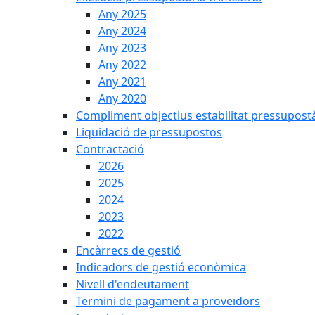
Any 2025
Any 2024
Any 2023
Any 2022
Any 2021
Any 2020
Compliment objectius estabilitat pressupost
Liquidació de pressupostos
Contractació
2026
2025
2024
2023
2022
Encàrrecs de gestió
Indicadors de gestió econòmica
Nivell d'endeutament
Termini de pagament a proveïdors