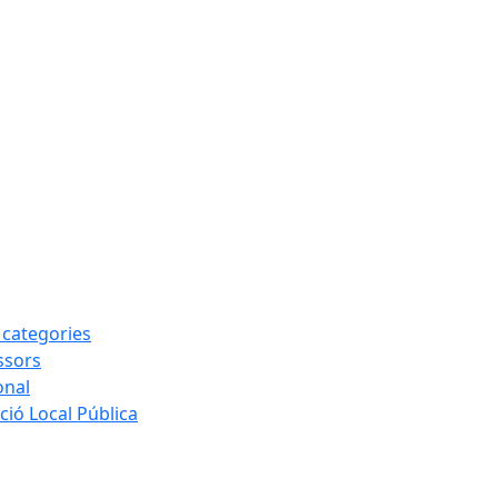
s categories
ssors
onal
ió Local Pública