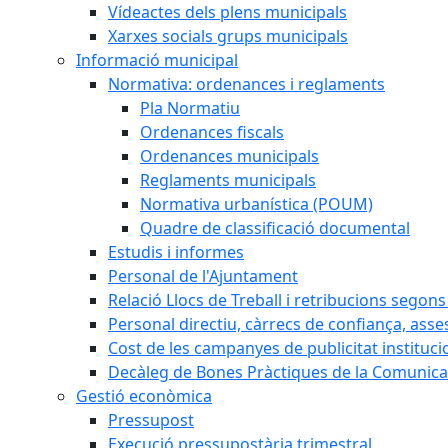
Vídeactes dels plens municipals
Xarxes socials grups municipals
Informació municipal
Normativa: ordenances i reglaments
Pla Normatiu
Ordenances fiscals
Ordenances municipals
Reglaments municipals
Normativa urbanística (POUM)
Quadre de classificació documental
Estudis i informes
Personal de l'Ajuntament
Relació Llocs de Treball i retribucions segon
Personal directiu, càrrecs de confiança, asse
Cost de les campanyes de publicitat instituci
Decàleg de Bones Pràctiques de la Comunicac
Gestió econòmica
Pressupost
Execució pressupostària trimestral