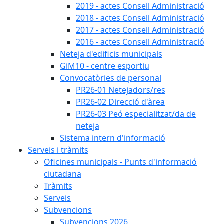
2019 - actes Consell Administració
2018 - actes Consell Administració
2017 - actes Consell Administració
2016 - actes Consell Administració
Neteja d'edificis municipals
GiM10 - centre esportiu
Convocatòries de personal
PR26-01 Netejadors/res
PR26-02 Direcció d'àrea
PR26-03 Peó especialitzat/da de
neteja
Sistema intern d'informació
Serveis i tràmits
Oficines municipals - Punts d'informació
ciutadana
Tràmits
Serveis
Subvencions
Subvencions 2026