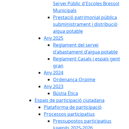
Servei Públic d'Escoles Bressol
Municipals
Prestació patrimonial pública
subministrament i distribució
aigua potable
Any 2025
Reglament del servei
d'abastament d'aigua potable
Reglament Casals i espais gent
gran
Any 2024
Ordenança Orpime
Any 2023
Bústia Ètica
Espais de participació ciutadana
Plataforma de participació
Processos participatius
Pressupostos participatius
juvenils 2025-2026