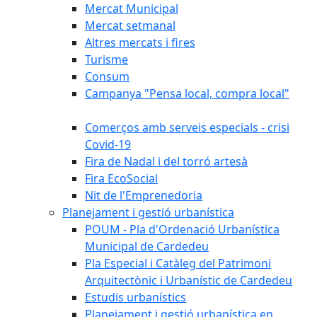
Mercat Municipal
Mercat setmanal
Altres mercats i fires
Turisme
Consum
Campanya "Pensa local, compra local"
Comerços amb serveis especials - crisi
Covid-19
Fira de Nadal i del torró artesà
Fira EcoSocial
Nit de l'Emprenedoria
Planejament i gestió urbanística
POUM - Pla d'Ordenació Urbanística
Municipal de Cardedeu
Pla Especial i Catàleg del Patrimoni
Arquitectònic i Urbanístic de Cardedeu
Estudis urbanístics
Planejament i gestió urbanística en