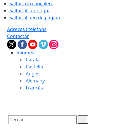
Saltar a la capçalera
Saltar al contingut
Saltar al peu de pàgina
Adreces i telèfons
Contactar
Idiomes
Català
Castellà
Anglès
Alemany
Francès
09.08.2026 | 01:27
Cercar: