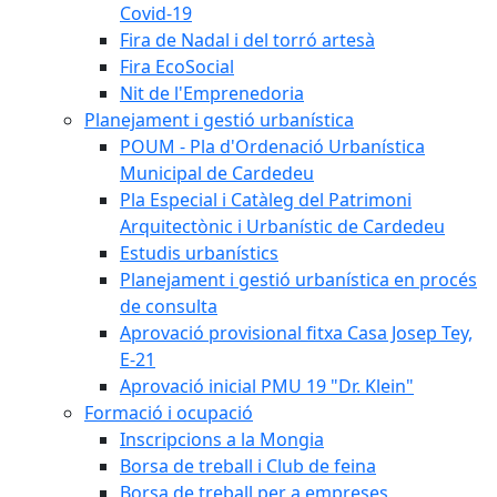
Covid-19
Fira de Nadal i del torró artesà
Fira EcoSocial
Nit de l'Emprenedoria
Planejament i gestió urbanística
POUM - Pla d'Ordenació Urbanística
Municipal de Cardedeu
Pla Especial i Catàleg del Patrimoni
Arquitectònic i Urbanístic de Cardedeu
Estudis urbanístics
Planejament i gestió urbanística en procés
de consulta
Aprovació provisional fitxa Casa Josep Tey,
E-21
Aprovació inicial PMU 19 "Dr. Klein"
Formació i ocupació
Inscripcions a la Mongia
Borsa de treball i Club de feina
Borsa de treball per a empreses