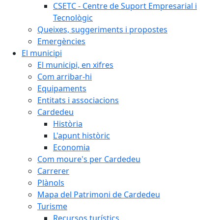
CSETC - Centre de Suport Empresarial i
Tecnològic
Queixes, suggeriments i propostes
Emergències
El municipi
El municipi, en xifres
Com arribar-hi
Equipaments
Entitats i associacions
Cardedeu
Història
L'apunt històric
Economia
Com moure's per Cardedeu
Carrerer
Plànols
Mapa del Patrimoni de Cardedeu
Turisme
Recursos turístics