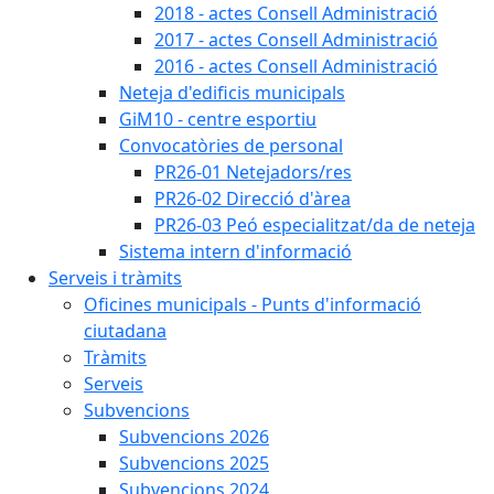
2018 - actes Consell Administració
2017 - actes Consell Administració
2016 - actes Consell Administració
Neteja d'edificis municipals
GiM10 - centre esportiu
Convocatòries de personal
PR26-01 Netejadors/res
PR26-02 Direcció d'àrea
PR26-03 Peó especialitzat/da de neteja
Sistema intern d'informació
Serveis i tràmits
Oficines municipals - Punts d'informació
ciutadana
Tràmits
Serveis
Subvencions
Subvencions 2026
Subvencions 2025
Subvencions 2024