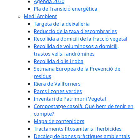
Agenda 2030
Pla de Transició energètica
Medi Ambient
Targeta de la deixalleria
Reducció de la taxa d'escombraries
Recollida a domicili de la fracció vegetal
Recollida de voluminosos a domicili,
trastos vells i andròmines
Recollida d'olis i roba
Setmana Europea de la Prevenció de
residus
Riera de Vallforners
Parcs i zones verdes
Inventari de Patrimoni Vegetal
Compostatge casolà. Què hem de tenir en
compte?
Mapa de contenidors
Tractaments fitosanitaris i herbicides
Decàleg de bones pràctiques ambientals