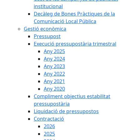
institucional
Decàleg de Bones Pràctiques de la
Comunicació Local Pública
Gestió econòmica
Pressupost
Execució pressupostària trimestral
Any 2025
Any 2024
Any 2023
Any 2022
Any 2021
Any 2020
Compliment objectius estabilitat
pressupostària
Liquidació de pressupostos
Contractació
2026
2025