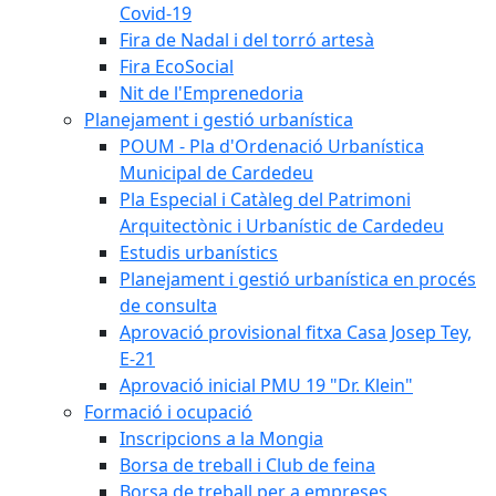
Covid-19
Fira de Nadal i del torró artesà
Fira EcoSocial
Nit de l'Emprenedoria
Planejament i gestió urbanística
POUM - Pla d'Ordenació Urbanística
Municipal de Cardedeu
Pla Especial i Catàleg del Patrimoni
Arquitectònic i Urbanístic de Cardedeu
Estudis urbanístics
Planejament i gestió urbanística en procés
de consulta
Aprovació provisional fitxa Casa Josep Tey,
E-21
Aprovació inicial PMU 19 "Dr. Klein"
Formació i ocupació
Inscripcions a la Mongia
Borsa de treball i Club de feina
Borsa de treball per a empreses