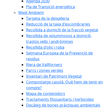
Agenda 2030
Pla de Transició energètica
Medi Ambient
Targeta de la deixalleria
Reducció de la taxa d'escombraries
Recollida a domicili de la fracció vegetal
Recollida de voluminosos a domicili,
trastos vells i andròmines
Recollida d'olis i roba
Setmana Europea de la Prevenció de
residus
Riera de Vallforners
Parcs i zones verdes
Inventari de Patrimoni Vegetal
Compostatge casolà. Què hem de tenir en
compte?
Mapa de contenidors
Tractaments fitosanitaris i herbicides
Decàleg de bones pràctiques ambientals