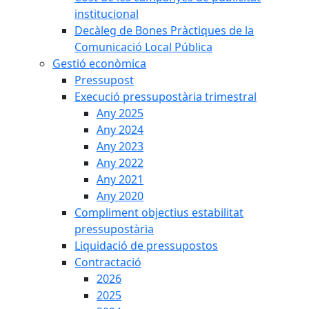
institucional
Decàleg de Bones Pràctiques de la
Comunicació Local Pública
Gestió econòmica
Pressupost
Execució pressupostària trimestral
Any 2025
Any 2024
Any 2023
Any 2022
Any 2021
Any 2020
Compliment objectius estabilitat
pressupostària
Liquidació de pressupostos
Contractació
2026
2025