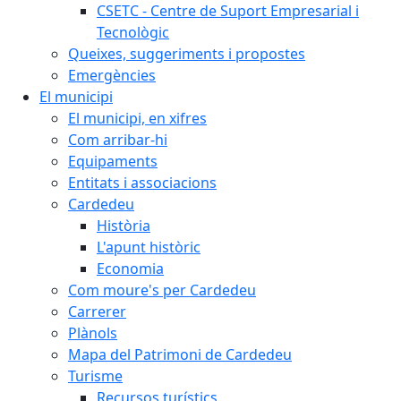
CSETC - Centre de Suport Empresarial i
Tecnològic
Queixes, suggeriments i propostes
Emergències
El municipi
El municipi, en xifres
Com arribar-hi
Equipaments
Entitats i associacions
Cardedeu
Història
L'apunt històric
Economia
Com moure's per Cardedeu
Carrerer
Plànols
Mapa del Patrimoni de Cardedeu
Turisme
Recursos turístics