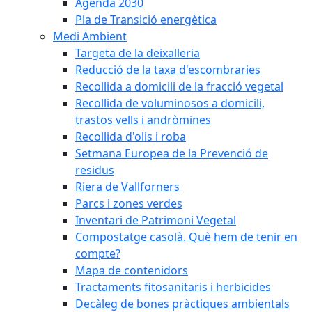
Agenda 2030
Pla de Transició energètica
Medi Ambient
Targeta de la deixalleria
Reducció de la taxa d'escombraries
Recollida a domicili de la fracció vegetal
Recollida de voluminosos a domicili,
trastos vells i andròmines
Recollida d'olis i roba
Setmana Europea de la Prevenció de
residus
Riera de Vallforners
Parcs i zones verdes
Inventari de Patrimoni Vegetal
Compostatge casolà. Què hem de tenir en
compte?
Mapa de contenidors
Tractaments fitosanitaris i herbicides
Decàleg de bones pràctiques ambientals