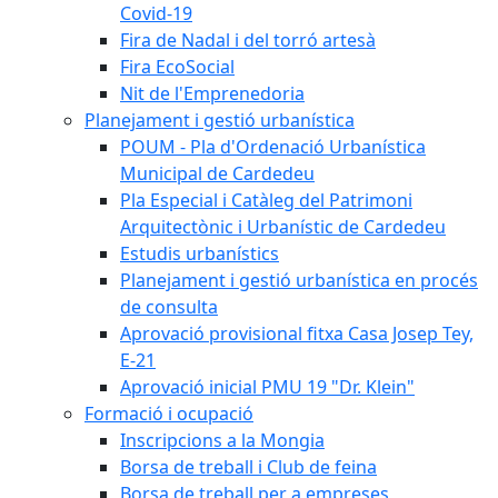
Covid-19
Fira de Nadal i del torró artesà
Fira EcoSocial
Nit de l'Emprenedoria
Planejament i gestió urbanística
POUM - Pla d'Ordenació Urbanística
Municipal de Cardedeu
Pla Especial i Catàleg del Patrimoni
Arquitectònic i Urbanístic de Cardedeu
Estudis urbanístics
Planejament i gestió urbanística en procés
de consulta
Aprovació provisional fitxa Casa Josep Tey,
E-21
Aprovació inicial PMU 19 "Dr. Klein"
Formació i ocupació
Inscripcions a la Mongia
Borsa de treball i Club de feina
Borsa de treball per a empreses