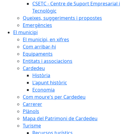
CSETC - Centre de Suport Empresarial i
Tecnològic
Queixes, suggeriments i propostes
Emergències
El municipi
El municipi, en xifres
Com arribar-hi
Equipaments
Entitats i associacions
Cardedeu
Història
L'apunt històric
Economia
Com moure's per Cardedeu
Carrerer
Plànols
Mapa del Patrimoni de Cardedeu
Turisme
Recursos turístics