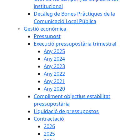
institucional
Decàleg de Bones Pràctiques de la
Comunicació Local Pública
Gestió econòmica
Pressupost
Execució pressupostària trimestral
Any 2025
Any 2024
Any 2023
Any 2022
Any 2021
Any 2020
Compliment objectius estabilitat
pressupostària
Liquidació de pressupostos
Contractació
2026
2025