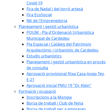
Covid-19
Fira de Nadal i del torró artesà
Fira EcoSocial
Nit de l'Emprenedoria
Planejament i gestió urbanística
POUM - Pla d'Ordenació Urbanística
Municipal de Cardedeu
Pla Especial i Catàleg del Patrimoni
Arquitectònic i Urbanístic de Cardedeu
Estudis urbanístics
Planejament i gestió urbanística en procés
de consulta
Aprovació provisional fitxa Casa Josep Tey,
E-21
Aprovació inicial PMU 19 "Dr. Klein"
Formació i ocupació
Inscripcions a la Mongia
Borsa de treball i Club de feina
Borsa de treball per a empreses