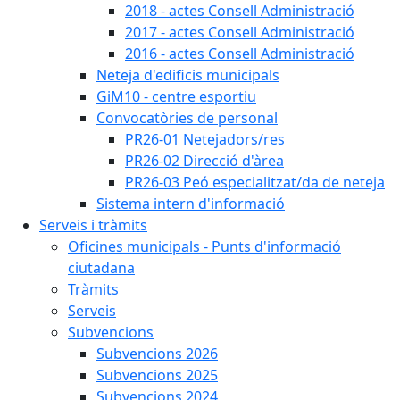
2018 - actes Consell Administració
2017 - actes Consell Administració
2016 - actes Consell Administració
Neteja d'edificis municipals
GiM10 - centre esportiu
Convocatòries de personal
PR26-01 Netejadors/res
PR26-02 Direcció d'àrea
PR26-03 Peó especialitzat/da de neteja
Sistema intern d'informació
Serveis i tràmits
Oficines municipals - Punts d'informació
ciutadana
Tràmits
Serveis
Subvencions
Subvencions 2026
Subvencions 2025
Subvencions 2024