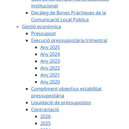
institucional
Decàleg de Bones Pràctiques de la
Comunicació Local Pública
Gestió econòmica
Pressupost
Execució pressupostària trimestral
Any 2025
Any 2024
Any 2023
Any 2022
Any 2021
Any 2020
Compliment objectius estabilitat
pressupostària
Liquidació de pressupostos
Contractació
2026
2025