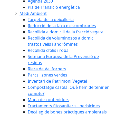
Agenda 2030
Pla de Transició energètica
Medi Ambient
Targeta de la deixalleria
Reducció de la taxa d'escombraries
Recollida a domicili de la fracció vegetal
Recollida de voluminosos a domicili,
trastos vells i andròmines
Recollida d'olis i roba
Setmana Europea de la Prevenció de
residus
Riera de Vallforners
Parcs i zones verdes
Inventari de Patrimoni Vegetal
Compostatge casolà. Què hem de tenir en
compte?
Mapa de contenidors
Tractaments fitosanitaris i herbicides
Decàleg de bones pràctiques ambientals