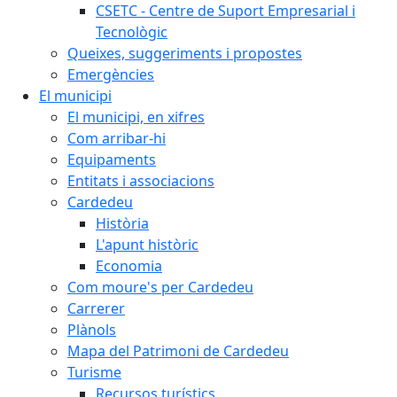
CSETC - Centre de Suport Empresarial i
Tecnològic
Queixes, suggeriments i propostes
Emergències
El municipi
El municipi, en xifres
Com arribar-hi
Equipaments
Entitats i associacions
Cardedeu
Història
L'apunt històric
Economia
Com moure's per Cardedeu
Carrerer
Plànols
Mapa del Patrimoni de Cardedeu
Turisme
Recursos turístics