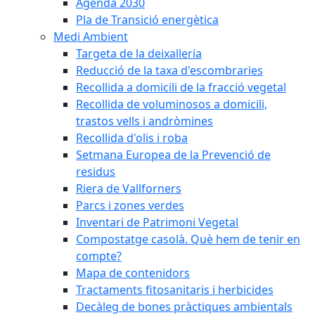
Agenda 2030
Pla de Transició energètica
Medi Ambient
Targeta de la deixalleria
Reducció de la taxa d'escombraries
Recollida a domicili de la fracció vegetal
Recollida de voluminosos a domicili,
trastos vells i andròmines
Recollida d'olis i roba
Setmana Europea de la Prevenció de
residus
Riera de Vallforners
Parcs i zones verdes
Inventari de Patrimoni Vegetal
Compostatge casolà. Què hem de tenir en
compte?
Mapa de contenidors
Tractaments fitosanitaris i herbicides
Decàleg de bones pràctiques ambientals