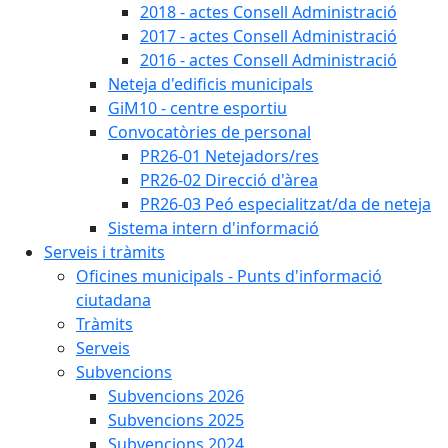
2018 - actes Consell Administració
2017 - actes Consell Administració
2016 - actes Consell Administració
Neteja d'edificis municipals
GiM10 - centre esportiu
Convocatòries de personal
PR26-01 Netejadors/res
PR26-02 Direcció d'àrea
PR26-03 Peó especialitzat/da de neteja
Sistema intern d'informació
Serveis i tràmits
Oficines municipals - Punts d'informació
ciutadana
Tràmits
Serveis
Subvencions
Subvencions 2026
Subvencions 2025
Subvencions 2024