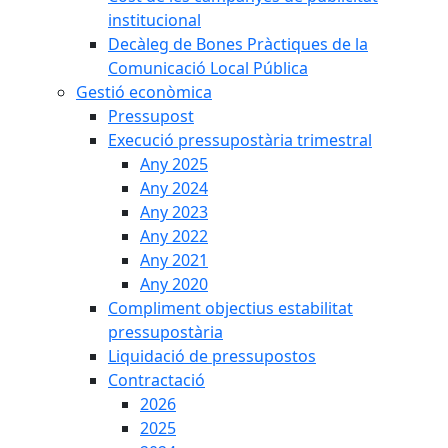
institucional
Decàleg de Bones Pràctiques de la
Comunicació Local Pública
Gestió econòmica
Pressupost
Execució pressupostària trimestral
Any 2025
Any 2024
Any 2023
Any 2022
Any 2021
Any 2020
Compliment objectius estabilitat
pressupostària
Liquidació de pressupostos
Contractació
2026
2025