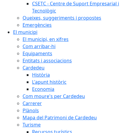
CSETC - Centre de Suport Empresarial i
Tecnològic
Queixes, suggeriments i propostes
Emergències
El municipi
El municipi, en xifres
Com arribar-hi
Equipaments
Entitats i associacions
Cardedeu
Història
L'apunt històric
Economia
Com moure's per Cardedeu
Carrerer
Plànols
Mapa del Patrimoni de Cardedeu
Turisme
Recursos turístics