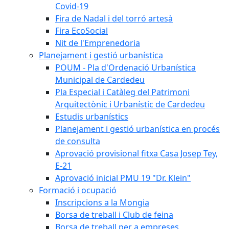
Covid-19
Fira de Nadal i del torró artesà
Fira EcoSocial
Nit de l'Emprenedoria
Planejament i gestió urbanística
POUM - Pla d'Ordenació Urbanística
Municipal de Cardedeu
Pla Especial i Catàleg del Patrimoni
Arquitectònic i Urbanístic de Cardedeu
Estudis urbanístics
Planejament i gestió urbanística en procés
de consulta
Aprovació provisional fitxa Casa Josep Tey,
E-21
Aprovació inicial PMU 19 "Dr. Klein"
Formació i ocupació
Inscripcions a la Mongia
Borsa de treball i Club de feina
Borsa de treball per a empreses