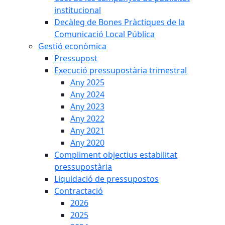
institucional
Decàleg de Bones Pràctiques de la
Comunicació Local Pública
Gestió econòmica
Pressupost
Execució pressupostària trimestral
Any 2025
Any 2024
Any 2023
Any 2022
Any 2021
Any 2020
Compliment objectius estabilitat
pressupostària
Liquidació de pressupostos
Contractació
2026
2025