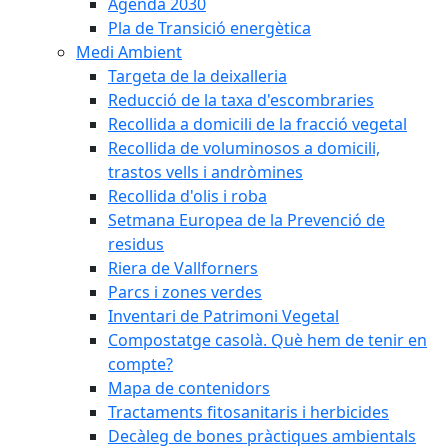
Agenda 2030
Pla de Transició energètica
Medi Ambient
Targeta de la deixalleria
Reducció de la taxa d'escombraries
Recollida a domicili de la fracció vegetal
Recollida de voluminosos a domicili,
trastos vells i andròmines
Recollida d'olis i roba
Setmana Europea de la Prevenció de
residus
Riera de Vallforners
Parcs i zones verdes
Inventari de Patrimoni Vegetal
Compostatge casolà. Què hem de tenir en
compte?
Mapa de contenidors
Tractaments fitosanitaris i herbicides
Decàleg de bones pràctiques ambientals