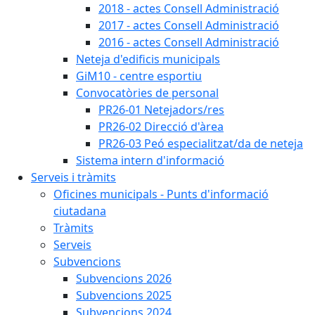
2018 - actes Consell Administració
2017 - actes Consell Administració
2016 - actes Consell Administració
Neteja d'edificis municipals
GiM10 - centre esportiu
Convocatòries de personal
PR26-01 Netejadors/res
PR26-02 Direcció d'àrea
PR26-03 Peó especialitzat/da de neteja
Sistema intern d'informació
Serveis i tràmits
Oficines municipals - Punts d'informació
ciutadana
Tràmits
Serveis
Subvencions
Subvencions 2026
Subvencions 2025
Subvencions 2024