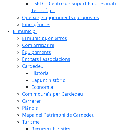
CSETC - Centre de Suport Empresarial i
Tecnològic
Queixes, suggeriments i propostes
Emergències
El municipi
El municipi, en xifres
Com arribar-hi
Equipaments
Entitats i associacions
Cardedeu
Història
L'apunt històric
Economia
Com moure's per Cardedeu
Carrerer
Plànols
Mapa del Patrimoni de Cardedeu
Turisme
Recursos turístics